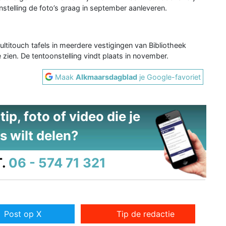
stelling de foto’s graag in september aanleveren.
ltitouch tafels in meerdere vestigingen van Bibliotheek
zien. De tentoonstelling vindt plaats in november.
Maak
Alkmaarsdagblad
je Google-favoriet
ip, foto of video die je
s wilt delen?
.
06 - 574 71 321
Post op X
Tip de redactie