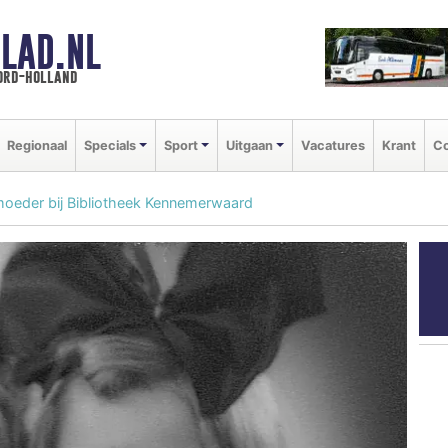
LAD.NL
oord-holland
Regionaal
Specials
Sport
Uitgaan
Vacatures
Krant
Co
 moeder bij Bibliotheek Kennemerwaard