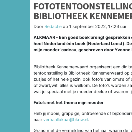
FOTOTENTOONSTELLING
BIBLIOTHEEK KENNEM
Door
Redactie
op
1 september 2022, 17:26 uur
ALKMAAR - Een goed boek brengt gesprekken op
heel Nederland één boek (Nederland Leest). De
mijn moeder’ cadeau, geschreven door Yvonne K
Bibliotheek Kennemerwaard organiseert een digita
tentoonstelling is Bibliotheek Kennemerwaard op z
zusjes of het hele gezin, ook foto's van oma’s of
of zwart/wit, alles is welkom. De foto’s worden a
wat je speciaal met je moeder deelde of waarom 
Foto’s met het thema mijn moeder
Heb jij mooie, grappige, ontroerende of bijzonder
naar
verhaallokaal@bknw.nl
.
Graag met de vermelding van het jaar waarin de 