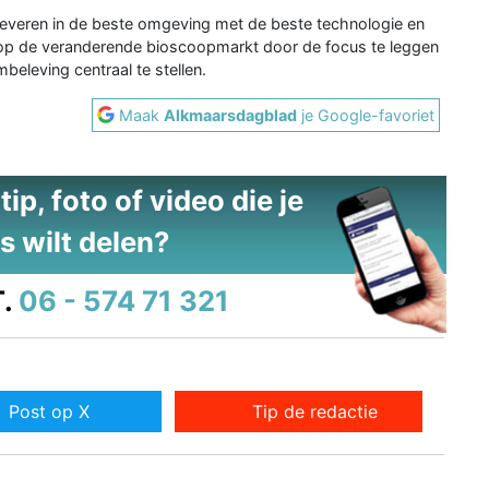
leveren in de beste omgeving met de beste technologie en
n op de veranderende bioscoopmarkt door de focus te leggen
eleving centraal te stellen.
Maak
Alkmaarsdagblad
je Google-favoriet
ip, foto of video die je
s wilt delen?
.
06 - 574 71 321
Post op X
Tip de redactie