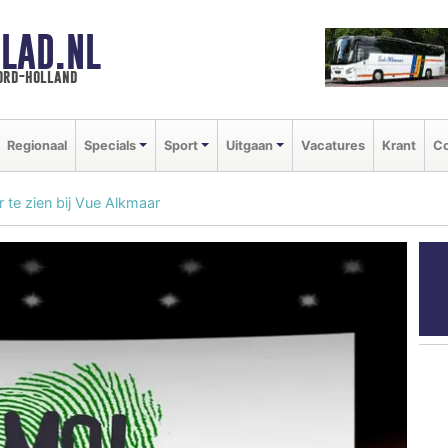
LAD.NL
oord-holland
Regionaal
Specials
Sport
Uitgaan
Vacatures
Krant
Co
r te zien bij Vue Alkmaar