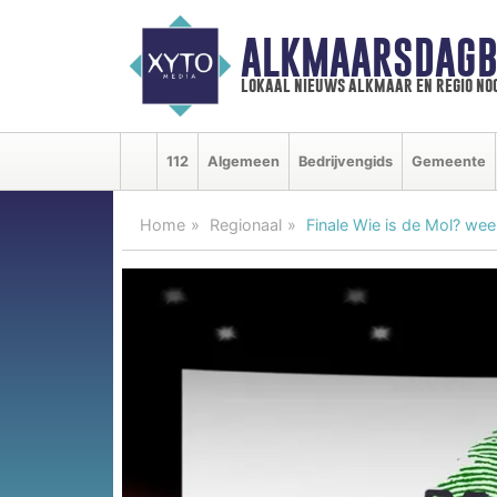
ALKMAARSDAGB
lokaal nieuws alkmaar en regio n
112
Algemeen
Bedrijvengids
Gemeente
Home
Regionaal
Finale Wie is de Mol? wee