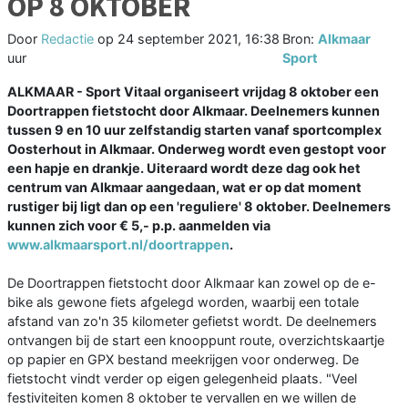
OP 8 OKTOBER
Door
Redactie
op
24 september 2021, 16:38
Bron:
Alkmaar
uur
Sport
ALKMAAR - Sport Vitaal organiseert vrijdag 8 oktober een
Doortrappen fietstocht door Alkmaar. Deelnemers kunnen
tussen 9 en 10 uur zelfstandig starten vanaf sportcomplex
Oosterhout in Alkmaar. Onderweg wordt even gestopt voor
een hapje en drankje. Uiteraard wordt deze dag ook het
centrum van Alkmaar aangedaan, wat er op dat moment
rustiger bij ligt dan op een 'reguliere' 8 oktober. Deelnemers
kunnen zich voor € 5,- p.p. aanmelden via
www.alkmaarsport.nl/doortrappen
.
De Doortrappen fietstocht door Alkmaar kan zowel op de e-
bike als gewone fiets afgelegd worden, waarbij een totale
afstand van zo'n 35 kilometer gefietst wordt. De deelnemers
ontvangen bij de start een knooppunt route, overzichtskaartje
op papier en GPX bestand meekrijgen voor onderweg. De
fietstocht vindt verder op eigen gelegenheid plaats. "Veel
festiviteiten komen 8 oktober te vervallen en we willen de