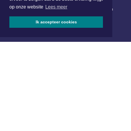
op onze website
Lees meer
Schrijf je in voor onze nieuwsbrief en krijg wekelijks een
samenvatting van alle gebeurtenissen uit jouw regio.
Ik accepteer cookies
Aanmelden
ONLINE DAGBLADEN
Overige dagbladen in de regio