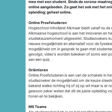
mee met een student. Sinds de corona-maatrege
online aangeboden. Zo gaat het ook met het or
opleiding; geheel online.
Online Proefstuderen
Hogeschool Inholland Alkmaar biedt vanaf nu de 
Alkmaarse hogeschool is aan het innoveren en hee
studiekeuzemoment uitgewerkt. Studiezoekers ku
nieuwe mogelijkheid en alternatief voor de fysieke
mogelijkheid om in gesprek te gaan met studenten
gevolgd, video's worden bekeken of soms een po
aan een quiz.
Oriënteren
Online Proefstuderen is een van de schakels in het
studiezoeker de mogelijkheid om de keuze steeds m
bekend welke richting hij of zij op wil maar is er 
gewoon zeker weten dat dit de juiste opleiding vo
horen en te bekijken.
MS Teams
Als studiezoeker heb je op het proefstudeermome