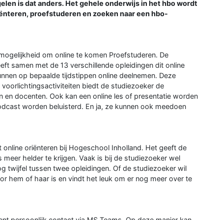
len is dat anders. Het gehele onderwijs in het hbo wordt
iënteren, proefstuderen en zoeken naar een hbo-
mogelijkheid om online te komen Proefstuderen. De
ft samen met de 13 verschillende opleidingen dit online
nnen op bepaalde tijdstippen online deelnemen. Deze
 voorlichtingsactiviteiten biedt de studiezoeker de
 en docenten. Ook kan een online les of presentatie worden
dcast worden beluisterd. En ja, ze kunnen ook meedoen
 online oriënteren bij Hogeschool Inholland. Het geeft de
eer helder te krijgen. Vaak is bij de studiezoeker wel
nog twijfel tussen twee opleidingen. Of de studiezoeker wil
or hem of haar is en vindt het leuk om er nog meer over te
nt persoonlijk contact via MS Teams. Op deze manier kan