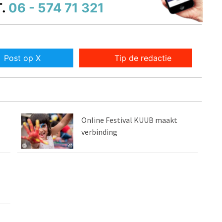
.
06 - 574 71 321
Post op X
Tip de redactie
Online Festival KUUB maakt
verbinding