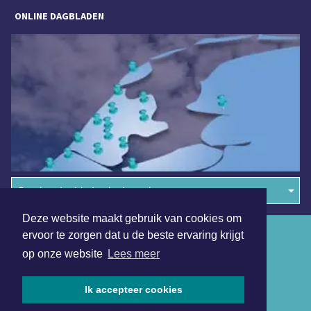
ONLINE DAGBLADEN
Overige dagbladen in de regio
Deze website maakt gebruik van cookies om
Algemene voorwaarden
ervoor te zorgen dat u de beste ervaring krijgt
op onze website
Lees meer
Disclaimer
Privacy Statement
Ik accepteer cookies