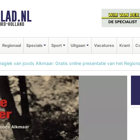
LAD.NL
oord-holland
Regionaal
Specials
Sport
Uitgaan
Vacatures
Krant
Co
tragiek van joods Alkmaar: Gratis online presentatie van het Regiona