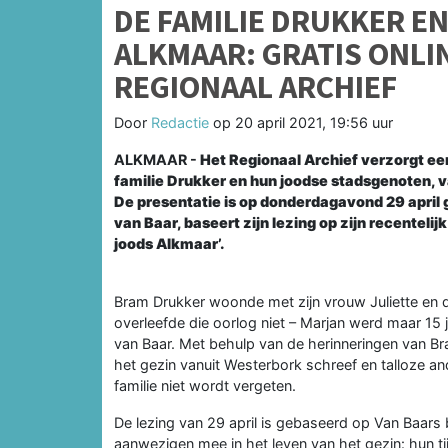
DE FAMILIE DRUKKER EN
ALKMAAR: GRATIS ONLI
REGIONAAL ARCHIEF
Door
Redactie
op
20 april 2021, 19:56 uur
ALKMAAR -
Het Regionaal Archief verzorgt een
familie Drukker en hun joodse stadsgenoten, v
De presentatie is op donderdagavond 29 april gr
van Baar, baseert zijn lezing op zijn recenteli
joods Alkmaar’.
Bram Drukker woonde met zijn vrouw Juliette en d
overleefde die oorlog niet – Marjan werd maar 15 j
van Baar. Met behulp van de herinneringen van Bram
het gezin vanuit Westerbork schreef en talloze an
familie niet wordt vergeten.
De lezing van 29 april is gebaseerd op Van Baars bo
aanwezigen mee in het leven van het gezin: hun ti