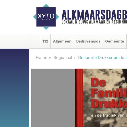
ALKMAARSDAGB
lokaal nieuws alkmaar en regio n
112
Algemeen
Bedrijvengids
Gemeente
Home
Regionaal
De familie Drukker en de 