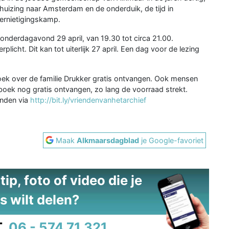
uizing naar Amsterdam en de onderduik, de tijd in
vernietigingskamp.
 donderdagavond 29 april, van 19.30 tot circa 21.00.
erplicht. Dit kan tot uiterlijk 27 april. Een dag voor de lezing
oek over de familie Drukker gratis ontvangen. Ook mensen
boek nog gratis ontvangen, zo lang de voorraad strekt.
inden via
http://bit.ly/vriendenvanhetarchief
Maak
Alkmaarsdagblad
je Google-favoriet
ip, foto of video die je
s wilt delen?
.
06 - 574 71 321