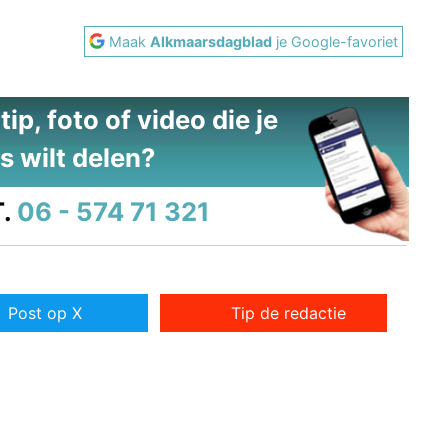
Maak
Alkmaarsdagblad
je Google-favoriet
ip, foto of video die je
s wilt delen?
.
06 - 574 71 321
Post op X
Tip de redactie