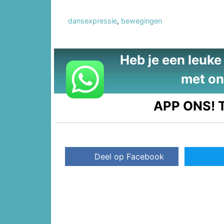
dansexpressie
,
bewegingen
Heb je een leuke t
met on
APP ONS!
T
Deel op Facebook