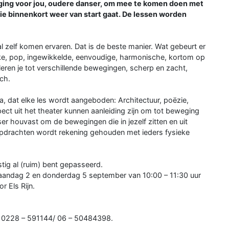
iging voor jou, oudere danser, om mee te komen doen met
ie binnenkort weer van start gaat. De lessen worden
 zelf komen ervaren. Dat is de beste manier. Wat gebeurt er
eke, pop, ingewikkelde, eenvoudige, harmonische, kortom op
leren je tot verschillende bewegingen, scherp en zacht,
sch.
, dat elke les wordt aangeboden: Architectuur, poëzie,
ect uit het theater kunnen aanleiding zijn om tot beweging
er houvast om de bewegingen die in jezelf zitten en uit
opdrachten wordt rekening gehouden met ieders fysieke
stig al (ruim) bent gepasseerd.
maandag 2 en donderdag 5 september van 10:00 – 11:30 uur
 Els Rijn.
el 0228 – 591144/ 06 – 50484398.