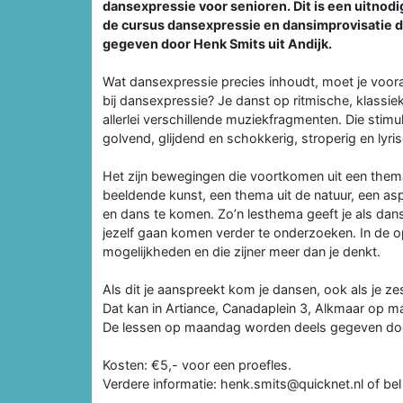
dansexpressie voor senioren. Dit is een uitnod
de cursus dansexpressie en dansimprovisatie d
gegeven door Henk Smits uit Andijk.
Wat dansexpressie precies inhoudt, moet je vooral
bij dansexpressie? Je danst op ritmische, klassi
allerlei verschillende muziekfragmenten. Die stimu
golvend, glijdend en schokkerig, stroperig en lyri
Het zijn bewegingen die voortkomen uit een thema
beeldende kunst, een thema uit de natuur, een asp
en dans te komen. Zo’n lesthema geeft je als dans
jezelf gaan komen verder te onderzoeken. In de 
mogelijkheden en die zijner meer dan je denkt.
Als dit je aanspreekt kom je dansen, ook als je ze
Dat kan in Artiance, Canadaplein 3, Alkmaar op 
De lessen op maandag worden deels gegeven door
Kosten: €5,- voor een proefles.
Verdere informatie: henk.smits@quicknet.nl of b