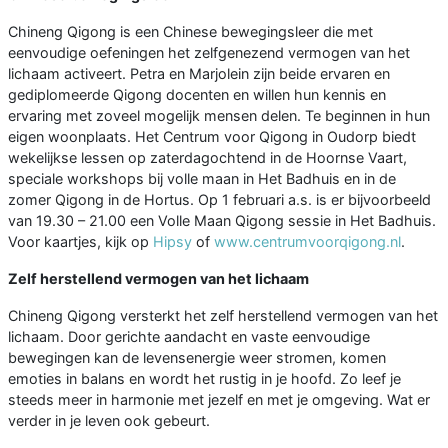
Chineng Qigong is een Chinese bewegingsleer die met
eenvoudige oefeningen het zelfgenezend vermogen van het
lichaam activeert. Petra en Marjolein zijn beide ervaren en
gediplomeerde Qigong docenten en willen hun kennis en
ervaring met zoveel mogelijk mensen delen. Te beginnen in hun
eigen woonplaats. Het Centrum voor Qigong in Oudorp biedt
wekelijkse lessen op zaterdagochtend in de Hoornse Vaart,
speciale workshops bij volle maan in Het Badhuis en in de
zomer Qigong in de Hortus. Op 1 februari a.s. is er bijvoorbeeld
van 19.30 – 21.00 een Volle Maan Qigong sessie in Het Badhuis.
Voor kaartjes, kijk op
Hipsy
of
www.centrumvoorqigong.nl
.
Zelf herstellend vermogen van het lichaam
Chineng Qigong versterkt het zelf herstellend vermogen van het
lichaam. Door gerichte aandacht en vaste eenvoudige
bewegingen kan de levensenergie weer stromen, komen
emoties in balans en wordt het rustig in je hoofd. Zo leef je
steeds meer in harmonie met jezelf en met je omgeving. Wat er
verder in je leven ook gebeurt.