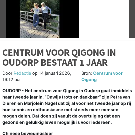
Vorige
V
CENTRUM VOOR QIGONG IN
OUDORP BESTAAT 1 JAAR
Door
Redactie
op
14 januari 2026,
Bron:
Centrum voor
16:12 uur
Qigong
OUDORP - Het centrum voor Qigong in Oudorp gaat inmiddels
haar tweede jaar in. “Onwijs trots en dankbaar” zijn Petra van
Dieren en Marjolein Nagel dat zij al voor het tweede jaar op rij
hun kennis en enthousiasme met steeds meer mensen
mogen delen. Dat doen zij vanuit de overtuiging dat een
gezond en gelukkig leven mogelijk is voor iedereen.
Chinese bewegingsleer