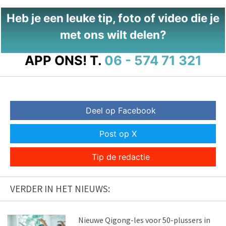
Heb je een leuke tip, foto of video die je
met ons wilt delen?
APP ONS!
T.
06 - 574 71 321
Deel op Facebook
Post op X
Tip de redactie
VERDER IN HET NIEUWS:
Nieuwe Qigong-les voor 50-plussers in