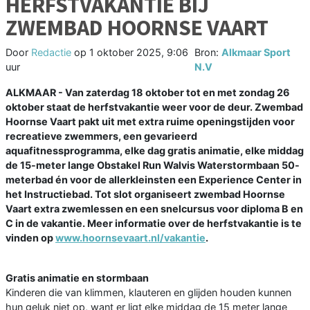
HERFSTVAKANTIE BIJ
ZWEMBAD HOORNSE VAART
Door
Redactie
op
1 oktober 2025, 9:06
Bron:
Alkmaar Sport
uur
N.V
ALKMAAR - Van zaterdag 18 oktober tot en met zondag 26
oktober staat de herfstvakantie weer voor de deur. Zwembad
Hoornse Vaart pakt uit met extra ruime openingstijden voor
recreatieve zwemmers, een gevarieerd
aquafitnessprogramma, elke dag gratis animatie, elke middag
de 15-meter lange Obstakel Run Walvis Waterstormbaan 50-
meterbad én voor de allerkleinsten een Experience Center in
het Instructiebad. Tot slot organiseert zwembad Hoornse
Vaart extra zwemlessen en een snelcursus voor diploma B en
C in de vakantie. Meer informatie over de herfstvakantie is te
vinden op
www.hoornsevaart.nl/vakantie
.
Gratis animatie en stormbaan
Kinderen die van klimmen, klauteren en glijden houden kunnen
hun geluk niet op, want er ligt elke middag de 15 meter lange