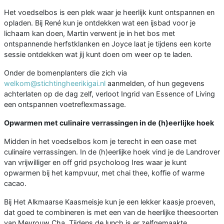
Het voedselbos is een plek waar je heerlijk kunt ontspannen en
opladen. Bij René kun je ontdekken wat een ijsbad voor je
lichaam kan doen, Martin verwent je in het bos met
ontspannende herfstklanken en Joyce laat je tijdens een korte
sessie ontdekken wat jij kunt doen om weer op te laden.
Onder de bomenplanters die zich via
welkom@stichtingheerikigai.nl
aanmelden, of hun gegevens
achterlaten op de dag zelf, verloot Ingrid van Essence of Living
een ontspannen voetreflexmassage.
Opwarmen met culinaire verrassingen in de (h)eerlijke hoek
Midden in het voedselbos kom je terecht in een oase met
culinaire verrassingen. In de (h)eerlijke hoek vind je de Landrover
van vrijwilliger en off grid psycholoog Ires waar je kunt
opwarmen bij het kampvuur, met chai thee, koffie of warme
cacao.
Bij Het Alkmaarse Kaasmeisje kun je een lekker kaasje proeven,
dat goed te combineren is met een van de heerlijke theesoorten
van Mevrouw Cha. Tijdens de lunch is er zelfgemaakte