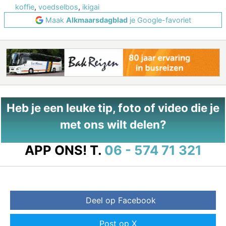
koffie
,
voedselbos
,
ikigai
Maak
Alkmaarsdagblad
je Google-favoriet
Heb je een leuke tip, foto of video die je
met ons wilt delen?
APP ONS!
T.
06 - 574 71 321
Deel op Facebook
Post op X