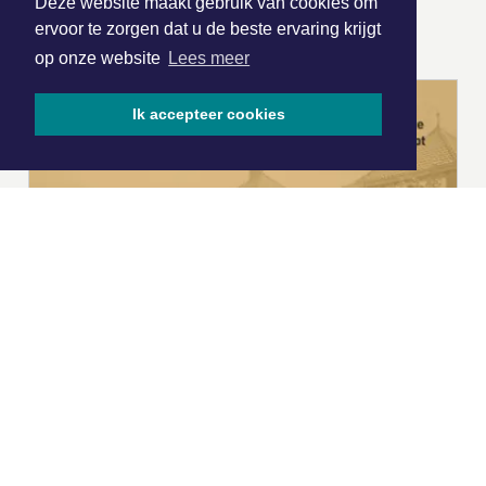
Deze website maakt gebruik van cookies om
ONZE
PARTNERS
ervoor te zorgen dat u de beste ervaring krijgt
op onze website
Lees meer
Ik accepteer cookies