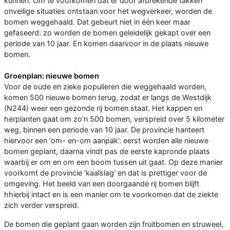
kunnen. Om te voorkomen dat er door afbrekende takken
onveilige situaties ontstaan voor het wegverkeer, worden de
bomen weggehaald. Dat gebeurt niet in één keer maar
gefaseerd: zo worden de bomen geleidelijk gekapt over een
periode van 10 jaar. En komen daarvoor in de plaats nieuwe
bomen.
Groenplan: nieuwe bomen
Voor de oude en zieke populieren die weggehaald worden,
komen 500 nieuwe bomen terug, zodat er langs de Westdijk
(N244) weer een gezonde rij bomen staat. Het kappen en
herplanten gaat om zo’n 500 bomen, verspreid over 5 kilometer
weg, binnen een periode van 10 jaar. De provincie hanteert
hiervoor een ‘om- en-om aanpak’: eerst worden alle nieuwe
bomen geplant, daarna vindt pas de eerste kapronde plaats
waarbij er om en om een boom tussen uit gaat. Op deze manier
voorkomt de provincie ‘kaalslag’ en dat is prettiger voor de
omgeving. Het beeld van een doorgaande rij bomen blijft
hhierbij intact en is een manier om te voorkomen dat de ziekte
zich verder verspreid.
De bomen die geplant gaan worden zijn fruitbomen en struweel,