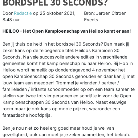
BORDSPEL 30 SECONDS?
Door
Redactie
op
25 oktober 2021,
Bron: Jeroen Citroen
8:48 uur
Events
HEILOO - Het Open Kampioenschap van Heiloo komt er aan!
Ben jij thuis de held in het bordspel 30 Seconds? Dan maak jij
zeker kans op de felbegeerde titel: Heiloos Kampioen 30
Seconds. Na vele succesvolle andere edities in verschillende
gemeentes komt het kampioenschap nu naar Heiloo. Bij Hop in
Heiloo wordt namelijk op donderdagavond 4 november het
open Kampioenschap 30 Seconds gehouden en daar kan jij met
jouw team aan meedoen! Trommel je vrienden / partner /
familieleden / irritante schoonmoeder op om een team samen te
stellen van twee tot vier personen en schrijf je in voor de Open
Kampioenschappen 30 Seconds van Heiloo. Naast eeuwige
roem maak je ook kans op mooie prijzen, waaronder een
fantastische hoofdprijs.
Ben je nou niet zo heel erg goed maar houd je wel van
gezelligheid, ook dan moet je je zeker aanmelden, het beloofd