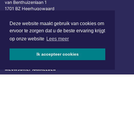
van Benthuizenlaan 1
1701 BZ Heerhugowaard
072 8200 600
Deze website maakt gebruik van cookies om
redactie@xyto.nl
ervoor te zorgen dat u de beste ervaring krijgt
www.xyto.nl
op onze website
Lees meer
SOCIAL MEDIA
Ik accepteer cookies
NIEUWSBRIEF AANMELDEN
Schrijf je in voor onze nieuwsbrief en krijg wekelijks een
samenvatting van alle gebeurtenissen uit jouw regio.
Aanmelden
ONLINE DAGBLADEN