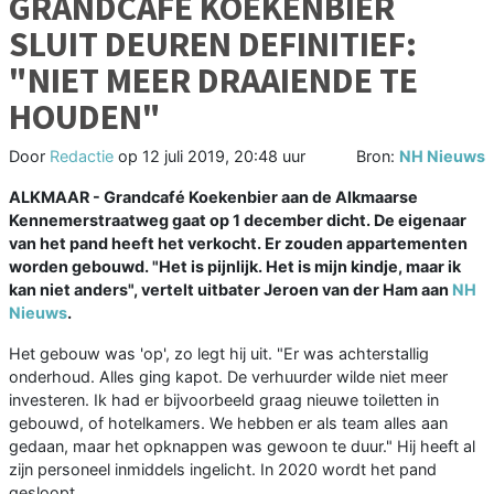
GRANDCAFÉ KOEKENBIER
SLUIT DEUREN DEFINITIEF:
"NIET MEER DRAAIENDE TE
HOUDEN"
Door
Redactie
op
12 juli 2019, 20:48 uur
Bron:
NH Nieuws
ALKMAAR - Grandcafé Koekenbier aan de Alkmaarse
Kennemerstraatweg gaat op 1 december dicht. De eigenaar
van het pand heeft het verkocht. Er zouden appartementen
worden gebouwd. "Het is pijnlijk. Het is mijn kindje, maar ik
kan niet anders", vertelt uitbater Jeroen van der Ham aan
NH
Nieuws
.
Het gebouw was 'op', zo legt hij uit. "Er was achterstallig
onderhoud. Alles ging kapot. De verhuurder wilde niet meer
investeren. Ik had er bijvoorbeeld graag nieuwe toiletten in
gebouwd, of hotelkamers. We hebben er als team alles aan
gedaan, maar het opknappen was gewoon te duur." Hij heeft al
zijn personeel inmiddels ingelicht. In 2020 wordt het pand
gesloopt.