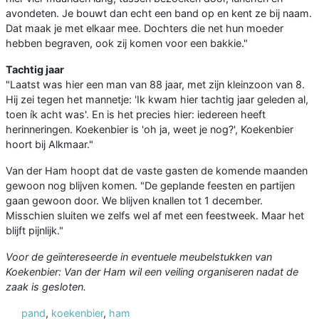
avondeten. Je bouwt dan echt een band op en kent ze bij naam.
Dat maak je met elkaar mee. Dochters die net hun moeder
hebben begraven, ook zij komen voor een bakkie."
Tachtig jaar
"Laatst was hier een man van 88 jaar, met zijn kleinzoon van 8.
Hij zei tegen het mannetje: 'Ik kwam hier tachtig jaar geleden al,
toen ík acht was'. En is het precies hier: iedereen heeft
herinneringen. Koekenbier is 'oh ja, weet je nog?', Koekenbier
hoort bij Alkmaar."
Van der Ham hoopt dat de vaste gasten de komende maanden
gewoon nog blijven komen. "De geplande feesten en partijen
gaan gewoon door. We blijven knallen tot 1 december.
Misschien sluiten we zelfs wel af met een feestweek. Maar het
blijft pijnlijk."
Voor de geïntereseerde in eventuele meubelstukken van
Koekenbier: Van der Ham wil een veiling organiseren nadat de
zaak is gesloten.
pand
,
koekenbier
,
ham