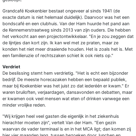
Grandcafé Koekenbier bestaat ongeveer al sinds 1941 (de
exacte datum is niet helemaal duidelijk). Daarvoor was het een
bondscafé en een clubhuis. Van der Ham huurde het pand aan
de Kennemerstraatweg sinds 2013 van zijn ouders. Die hebben
het verkocht aan een projectontwikkelaar. "En je zou zeggen dat
de lijntjes dan kort zijn. Ik kan wel met ze praten, maar ze
konden het niet meer draaiende houden. Het is zoals het is. Met
een familieruzie of rechtszaken schiet ik ook niets op."
Verdriet
De beslissing stemt hem verdrietig. "Het is echt een bijzonder
bedrijf. De meeste horecazaken hebben een bepaald publiek,
maar bij Koekenbier was het juist zo dat iederéén er kwam." Er
waren bruiloften, verjaardagen, dansavonden en debatten, maar
er kwamen ook veel mensen wat eten of drinken vanwege een
minder vrolijke reden.
"Wij krijgen heel veel gasten die eigenlijk in het ziekenhuis
hierachter moeten zijn", vertelt Van der Ham. "Een gezin
waarvan de vader terminaal is en in het MCA ligt; dan komen zij
hier vier maanden lang, tussen bezoeken door, lunchen en