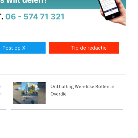
.
06 - 574 71 321
Post op X
Tip de redactie
r
Onthulling Wereldse Bollen in
m
Overdie