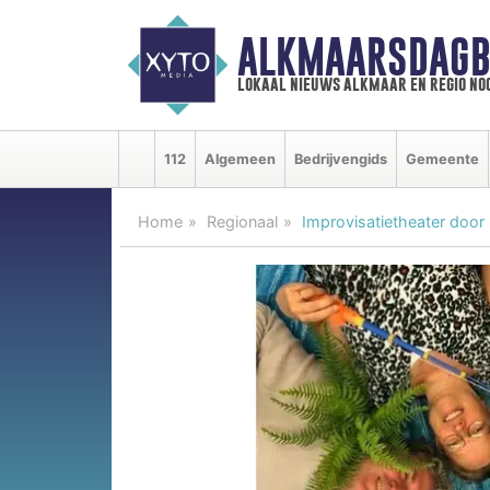
ALKMAARSDAGB
lokaal nieuws alkmaar en regio n
112
Algemeen
Bedrijvengids
Gemeente
Home
Regionaal
Improvisatietheater door