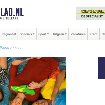
LAD.NL
oord-holland
Regionaal
Specials
Sport
Uitgaan
Vacatures
Krant
Co
 Papaver4kids