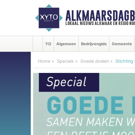
ALKMAARSDAGB
lokaal nieuws alkmaar en regio n
112
Algemeen
Bedrijvengids
Gemeente
Home
Specials
Goede doelen
Stichting