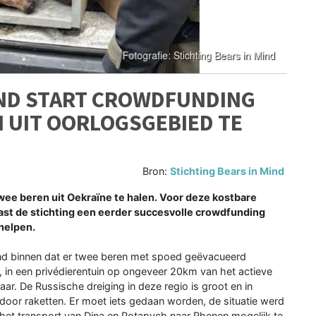
IND START CROWDFUNDING
 UIT OORLOGSGEBIED TE
Bron:
Stichting Bears in Mind
twee beren uit Oekraïne te halen. Voor deze kostbare
ast de stichting een eerder succesvolle crowdfunding
 helpen.
ind binnen dat er twee beren met spoed geëvacueerd
in een privédierentuin op ongeveer 20km van het actieve
vaar. De Russische dreiging in deze regio is groot en in
door raketten. Er moet iets gedaan worden, de situatie werd
et transport van Dina en Potapych naar Rhenen mogelijk te