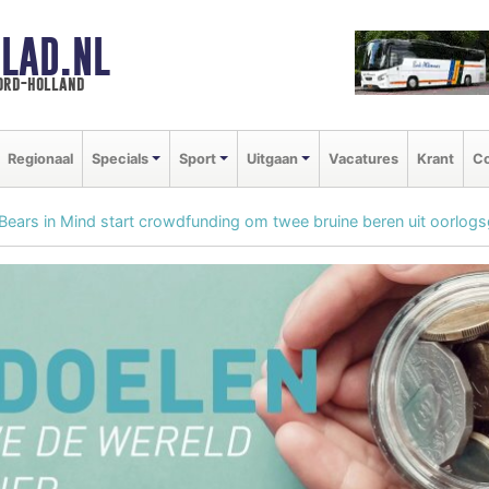
LAD.NL
oord-holland
Regionaal
Specials
Sport
Uitgaan
Vacatures
Krant
Co
 Bears in Mind start crowdfunding om twee bruine beren uit oorlog