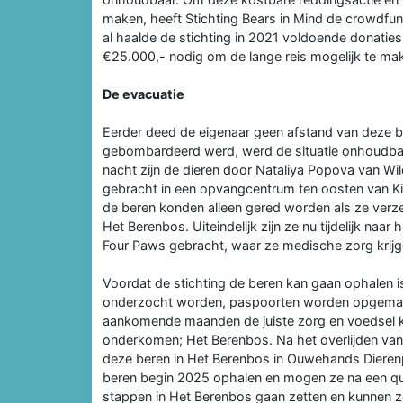
maken, heeft Stichting Bears in Mind de crowdfun
al haalde de stichting in 2021 voldoende donaties
€25.000,- nodig om de lange reis mogelijk te ma
De evacuatie
Eerder deed de eigenaar geen afstand van deze be
gebombardeerd werd, werd de situatie onhoudbaar
nacht zijn de dieren door Nataliya Popova van Wi
gebracht in een opvangcentrum ten oosten van Ki
de beren konden alleen gered worden als ze verz
Het Berenbos. Uiteindelijk zijn ze nu tijdelijk n
Four Paws gebracht, waar ze medische zorg krijg
Voordat de stichting de beren kan gaan ophalen is
onderzocht worden, paspoorten worden opgemaak
aankomende maanden de juiste zorg en voedsel kr
onderkomen; Het Berenbos. Na het overlijden van 
deze beren in Het Berenbos in Ouwehands Dierenpa
beren begin 2025 ophalen en mogen ze na een quar
stappen in Het Berenbos gaan zetten en kunnen ze