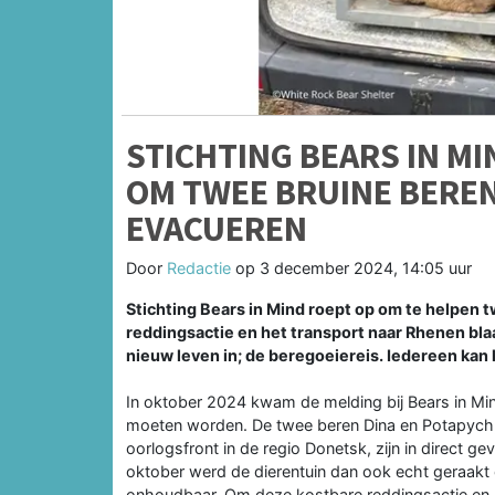
STICHTING BEARS IN M
OM TWEE BRUINE BEREN
EVACUEREN
Door
Redactie
op
3 december 2024, 14:05 uur
Stichting Bears in Mind roept op om te helpen 
reddingsactie en het transport naar Rhenen bla
nieuw leven in; de beregoeiereis. Iedereen kan
In oktober 2024 kwam de melding bij Bears in M
moeten worden. De twee beren Dina en Potapych, 
oorlogsfront in de regio Donetsk, zijn in direct ge
oktober werd de dierentuin dan ook echt geraakt 
onhoudbaar. Om deze kostbare reddingsactie en h