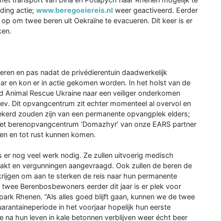
ding actie;
www.beregoeiereis.nl
weer geactiveerd. Eerder
 op om twee beren uit Oekraïne te evacueren. Dit keer is er
ken.
ren en pas nadat de privédierentuin daadwerkelijk
 en kon er in actie gekomen worden. In het holst van de
ld Animal Rescue Ukraine naar een veiliger onderkomen
ev. Dit opvangcentrum zit echter momenteel al overvol en
ekerd zouden zijn van een permanente opvangplek elders;
aar het berenopvangcentrum ‘Domazhyr’ van onze EARS partner
en en tot rust kunnen komen.
 er nog veel werk nodig. Ze zullen uitvoerig medisch
t en vergunningen aangevraagd. Ook zullen de beren de
ijgen om aan te sterken de reis naar hun permanente
twee Berenbosbewoners eerder dit jaar is er plek voor
rk Rhenen. “Als alles goed blijft gaan, kunnen we de twee
antaineperiode in het voorjaar hopelijk hun eerste
 na hun leven in kale betonnen verblijven weer écht beer