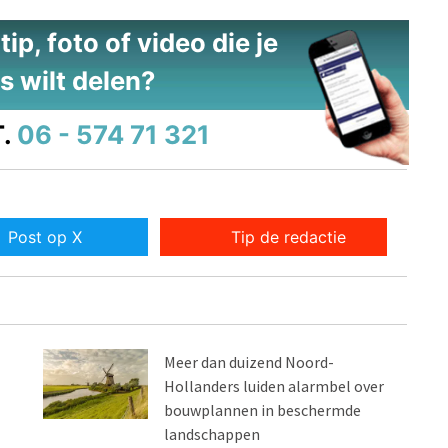
ip, foto of video die je
s wilt delen?
.
06 - 574 71 321
Post op X
Tip de redactie
Meer dan duizend Noord-
Hollanders luiden alarmbel over
bouwplannen in beschermde
landschappen