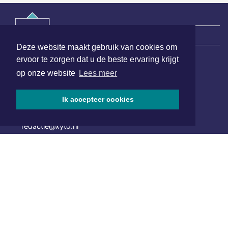
|
Nieuws | Sport | Evenementen
Deze website maakt gebruik van cookies om
ervoor te zorgen dat u de beste ervaring krijgt
op onze website
Lees meer
Hoofdvestiging:
van Benthuizenlaan 1
1701 BZ Heerhugowaard
Ik accepteer cookies
072 8200 600
redactie@xyto.nl
www.xyto.nl
SOCIAL MEDIA
NIEUWSBRIEF AANMELDEN
Schrijf je in voor onze nieuwsbrief en krijg wekelijks een
samenvatting van alle gebeurtenissen uit jouw regio.