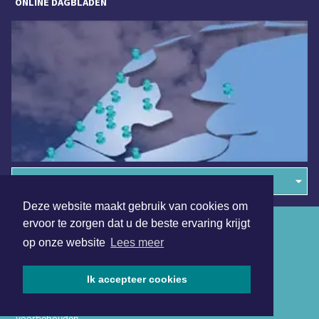
ONLINE DAGBLADEN
Overige dagbladen in de regio
Deze website maakt gebruik van cookies om
ervoor te zorgen dat u de beste ervaring krijgt
Algemene voorwaarden
op onze website
Lees meer
Disclaimer
Privacy Statement
Ik accepteer cookies
Copyright (c) 2026 | Alkmaarsdagblad.nl - Alle rechten
voorbehouden