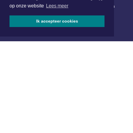
op onze website
Lees meer
Schrijf je in voor onze nieuwsbrief en krijg wekelijks een
samenvatting van alle gebeurtenissen uit jouw regio.
Ik accepteer cookies
Aanmelden
ONLINE DAGBLADEN
Overige dagbladen in de regio