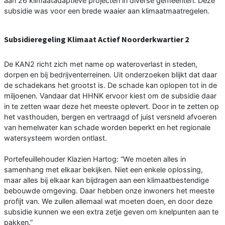
aan 26 klimaatadaptieve projecten in diverse gemeenten. Deze
subsidie was voor een brede waaier aan klimaatmaatregelen.
Subsidieregeling Klimaat Actief Noorderkwartier 2
De KAN2 richt zich met name op wateroverlast in steden,
dorpen en bij bedrijventerreinen. Uit onderzoeken blijkt dat daar
de schadekans het grootst is. De schade kan oplopen tot in de
miljoenen. Vandaar dat HHNK ervoor kiest om de subsidie daar
in te zetten waar deze het meeste oplevert. Door in te zetten op
het vasthouden, bergen en vertraagd of juist versneld afvoeren
van hemelwater kan schade worden beperkt en het regionale
watersysteem worden ontlast.
Portefeuillehouder Klazien Hartog: “We moeten alles in
samenhang met elkaar bekijken. Niet een enkele oplossing,
maar alles bij elkaar kan bijdragen aan een klimaatbestendige
bebouwde omgeving. Daar hebben onze inwoners het meeste
profijt van. We zullen allemaal wat moeten doen, en door deze
subsidie kunnen we een extra zetje geven om knelpunten aan te
pakken.”