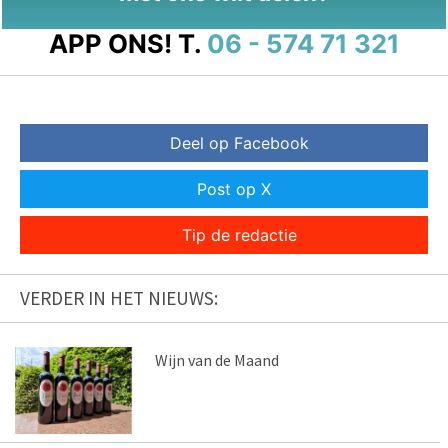
APP ONS!
T.
06 - 574 71 321
Deel op Facebook
Post op X
Tip de redactie
VERDER IN HET NIEUWS:
Wijn van de Maand