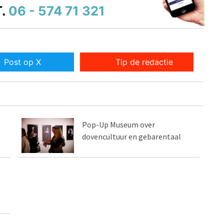
.
06 - 574 71 321
Post op X
Tip de redactie
Pop-Up Museum over
dovencultuur en gebarentaal