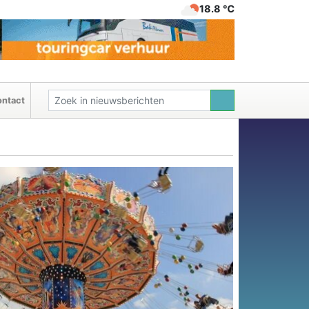
18.8 ℃
ntact