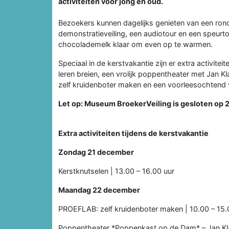
activiteiten voor jong en oud.
Bezoekers kunnen dagelijks genieten van een rond
demonstratieveiling, een audiotour en een speurto
chocolademelk klaar om even op te warmen.
Speciaal in de kerstvakantie zijn er extra activite
leren breien, een vrolijk poppentheater met Jan K
zelf kruidenboter maken en een voorleesochtend v
Let op: Museum BroekerVeiling is gesloten op 
Extra activiteiten tijdens de kerstvakantie
Zondag 21 december
Kerstknutselen | 13.00 – 16.00 uur
Maandag 22 december
PROEFLAB: zelf kruidenboter maken | 10.00 – 15.
Poppentheater *Poppenkast op de Dam* – Jan Klaa