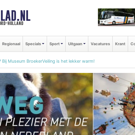
LAD.NL
oord-holland
Regionaal
Specials
Sport
Uitgaan
Vacatures
Krant
Co
Bij Museum BroekerVeiling is het lekker warm!