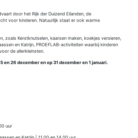
vaart door het Rijk der Duizend Eilanden, de
cht voor kinderen. Natuurlijk staat er ook warme
iten, zoals Kerstknutselen, kaarsen maken, koekjes versieren,
laassen en Katrijn, PROEFLAB-activiteiten waarbij kinderen
oor de allerkleinsten.
25 en 26 december en op 31 december en 1 januari.
00 uur
ssen en Katrijn | 11.00 en 14.00 uur