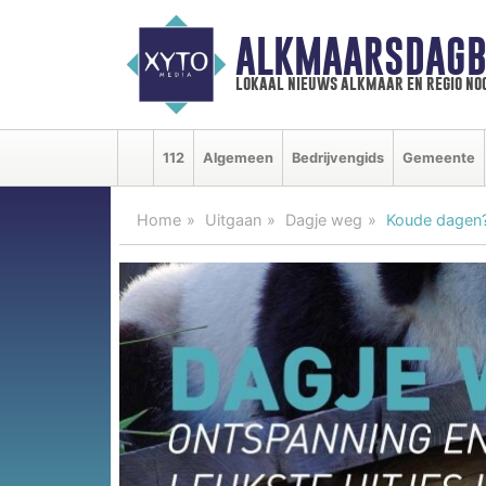
ALKMAARSDAGB
lokaal nieuws alkmaar en regio n
112
Algemeen
Bedrijvengids
Gemeente
Home
Uitgaan
Dagje weg
Koude dagen? 