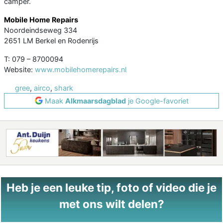
camper.
Mobile Home Repairs
Noordeindseweg 334
2651 LM Berkel en Rodenrijs
T: 079 – 8700094
Website:
www.mobilehomerepairs.nl
gree
,
airco
,
shark
Maak
Alkmaarsdagblad
je Google-favoriet
Heb je een leuke tip, foto of video die je
met ons wilt delen?