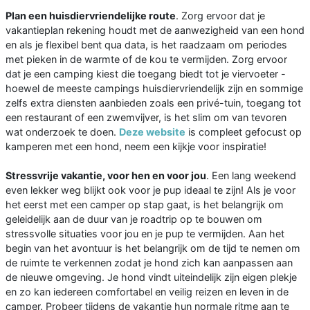
Plan een huisdiervriendelijke route
. Zorg ervoor dat je
vakantieplan rekening houdt met de aanwezigheid van een hond
en als je flexibel bent qua data, is het raadzaam om periodes
met pieken in de warmte of de kou te vermijden. Zorg ervoor
dat je een camping kiest die toegang biedt tot je viervoeter -
hoewel de meeste campings huisdiervriendelijk zijn en sommige
zelfs extra diensten aanbieden zoals een privé-tuin, toegang tot
een restaurant of een zwemvijver, is het slim om van tevoren
wat onderzoek te doen.
Deze website
is compleet gefocust op
kamperen met een hond, neem een kijkje voor inspiratie!
Stressvrije vakantie, voor hen en voor jou
. Een lang weekend
even lekker weg blijkt ook voor je pup ideaal te zijn! Als je voor
het eerst met een camper op stap gaat, is het belangrijk om
geleidelijk aan de duur van je roadtrip op te bouwen om
stressvolle situaties voor jou en je pup te vermijden. Aan het
begin van het avontuur is het belangrijk om de tijd te nemen om
de ruimte te verkennen zodat je hond zich kan aanpassen aan
de nieuwe omgeving. Je hond vindt uiteindelijk zijn eigen plekje
en zo kan iedereen comfortabel en veilig reizen en leven in de
camper. Probeer tijdens de vakantie hun normale ritme aan te