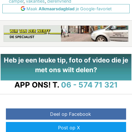
camper
,
vakanties
,
dierenvriend
Maak
Alkmaarsdagblad
je Google-favoriet
Heb je een leuke tip, foto of video die je
met ons wilt delen?
APP ONS!
T.
06 - 574 71 321
Deel op Facebook
Post op X