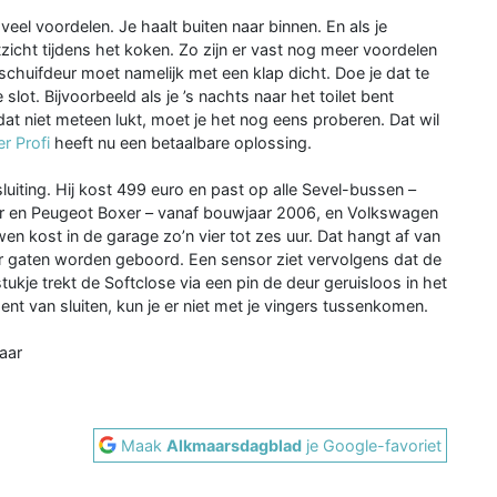
eel voordelen. Je haalt buiten naar binnen. En als je
tzicht tijdens het koken. Zo zijn er vast nog meer voordelen
schuifdeur moet namelijk met een klap dicht. Doe je dat te
 slot. Bijvoorbeeld als je ’s nachts naar het toilet bent
 dat niet meteen lukt, moet je het nog eens proberen. Dat wil
r Profi
heeft nu een betaalbare oplossing.
sluiting. Hij kost 499 euro en past op alle Sevel-bussen –
er en Peugeot Boxer – vanaf bouwjaar 2006, en Volkswagen
n kost in de garage zo’n vier tot zes uur. Dat hangt af van
ier gaten worden geboord. Een sensor ziet vervolgens dat de
ukje trekt de Softclose via een pin de deur geruisloos in het
ent van sluiten, kun je er niet met je vingers tussenkomen.
aar
Maak
Alkmaarsdagblad
je Google-favoriet