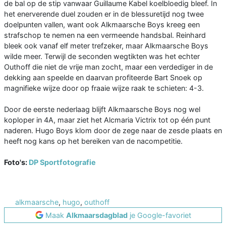
de bal op de stip vanwaar Guillaume Kabel koelbloedig bleef. In
het enerverende duel zouden er in de blessuretijd nog twee
doelpunten vallen, want ook Alkmaarsche Boys kreeg een
strafschop te nemen na een vermeende handsbal. Reinhard
bleek ook vanaf elf meter trefzeker, maar Alkmaarsche Boys
wilde meer. Terwijl de seconden wegtikten was het echter
Outhoff die niet de vrije man zocht, maar een verdediger in de
dekking aan speelde en daarvan profiteerde Bart Snoek op
magnifieke wijze door op fraaie wijze raak te schieten: 4-3.
Door de eerste nederlaag blijft Alkmaarsche Boys nog wel
koploper in 4A, maar ziet het Alcmaria Victrix tot op één punt
naderen. Hugo Boys klom door de zege naar de zesde plaats en
heeft nog kans op het bereiken van de nacompetitie.
Foto's:
DP Sportfotografie
alkmaarsche
,
hugo
,
outhoff
Maak
Alkmaarsdagblad
je Google-favoriet