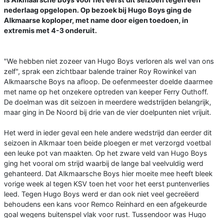
nederlaag opgelopen. Op bezoek bij Hugo Boys ging de
Alkmaarse koploper, met name door eigen toedoen, in
extremis met 4-3 onderuit.
"We hebben niet zozeer van Hugo Boys verloren als wel van ons
zelf", sprak een zichtbaar balende trainer Roy Rowinkel van
Alkmaarsche Boys na afloop. De oefenmeester doelde daarmee
met name op het onzekere optreden van keeper Ferry Outhoff.
De doelman was dit seizoen in meerdere wedstrijden belangrijk,
maar ging in De Noord bij drie van de vier doelpunten niet vrijuit.
Het werd in ieder geval een hele andere wedstrijd dan eerder dit
seizoen in Alkmaar toen beide ploegen er met verzorgd voetbal
een leuke pot van maakten. Op het zware veld van Hugo Boys
ging het vooral om strijd waarbij de lange bal veelvuldig werd
gehanteerd. Dat Alkmaarsche Boys hier moeite mee heeft bleek
vorige week al tegen KSV toen het voor het eerst puntenverlies
leed. Tegen Hugo Boys werd er dan ook niet veel gecreëerd
behoudens een kans voor Remco Reinhard en een afgekeurde
goal wegens buitenspel vlak voor rust. Tussendoor was Hugo