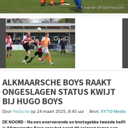
Vorige
V
ALKMAARSCHE BOYS RAAKT
ONGESLAGEN STATUS KWIJT
BIJ HUGO BOYS
Door
Redactie
op
24 maart 2025, 8:45 uur
Bron:
XYTO Media
DE NOORD - Na een enerverende en knotsgekke tweede helft
is Alkmaarsche Boys voor het eerst dit seizoen tegen een