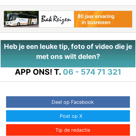
Heb je een leuke tip, foto of video die je
met ons wilt delen?
APP ONS!
T.
06 - 574 71 321
Deel op Facebook
Post op X
Tip de redactie