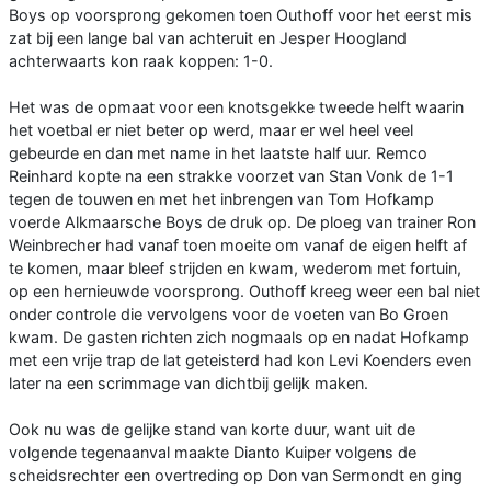
Boys op voorsprong gekomen toen Outhoff voor het eerst mis
zat bij een lange bal van achteruit en Jesper Hoogland
achterwaarts kon raak koppen: 1-0.
Het was de opmaat voor een knotsgekke tweede helft waarin
het voetbal er niet beter op werd, maar er wel heel veel
gebeurde en dan met name in het laatste half uur. Remco
Reinhard kopte na een strakke voorzet van Stan Vonk de 1-1
tegen de touwen en met het inbrengen van Tom Hofkamp
voerde Alkmaarsche Boys de druk op. De ploeg van trainer Ron
Weinbrecher had vanaf toen moeite om vanaf de eigen helft af
te komen, maar bleef strijden en kwam, wederom met fortuin,
op een hernieuwde voorsprong. Outhoff kreeg weer een bal niet
onder controle die vervolgens voor de voeten van Bo Groen
kwam. De gasten richten zich nogmaals op en nadat Hofkamp
met een vrije trap de lat geteisterd had kon Levi Koenders even
later na een scrimmage van dichtbij gelijk maken.
Ook nu was de gelijke stand van korte duur, want uit de
volgende tegenaanval maakte Dianto Kuiper volgens de
scheidsrechter een overtreding op Don van Sermondt en ging