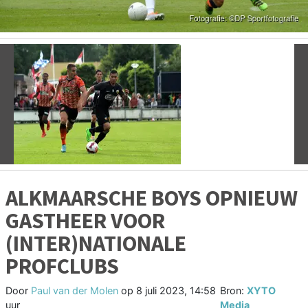
Vorige
V
ALKMAARSCHE BOYS OPNIEUW
GASTHEER VOOR
(INTER)NATIONALE
PROFCLUBS
Door
Paul van der Molen
op
8 juli 2023, 14:58
Bron:
XYTO
uur
Media