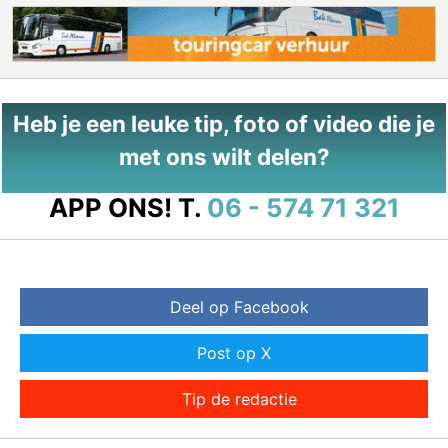
Heb je een leuke tip, foto of video die je
met ons wilt delen?
APP ONS!
T.
06 - 574 71 321
Deel op Facebook
Post op X
Tip de redactie