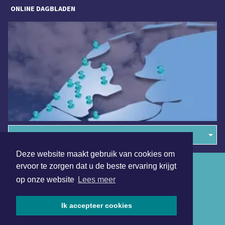
ONLINE DAGBLADEN
Overige dagbladen in de regio
Deze website maakt gebruik van cookies om
Algemene voorwaarden
ervoor te zorgen dat u de beste ervaring krijgt
op onze website
Lees meer
Disclaimer
Privacy Statement
Ik accepteer cookies
Copyright (c) 2026 | Alkmaarsdagblad.nl - Alle rechten