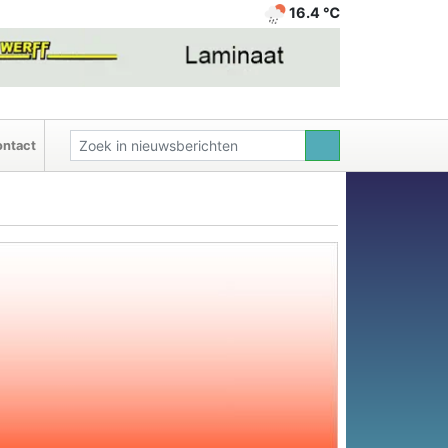
16.4 ℃
ntact