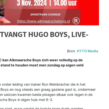
VANGT HUGO BOYS, LIVE-
Bron:
XYTO Media
 kan Alkmaarsche Boys zich weer volledig op de
n stand te houden moet men zondag op eigen veld
 onder leiding van trainer Ron Weinbrecher die in het
e Boys en nog steeds een graag geziene gast is, ondermeer
open seizoen kwamen beide ploegen elkaar ook tegen in de
che Boys in eigen huis met 6-3.
ige start, maar omdat de laatste twee duels werden