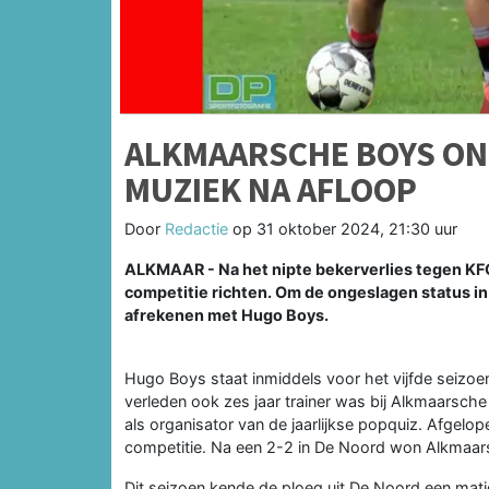
ALKMAARSCHE BOYS ONT
MUZIEK NA AFLOOP
Door
Redactie
op
31 oktober 2024, 21:30 uur
ALKMAAR - Na het nipte bekerverlies tegen KFC
competitie richten. Om de ongeslagen status i
afrekenen met Hugo Boys.
Hugo Boys staat inmiddels voor het vijfde seizoen
verleden ook zes jaar trainer was bij Alkmaarsch
als organisator van de jaarlijkse popquiz. Afgel
competitie. Na een 2-2 in De Noord won Alkmaars
Dit seizoen kende de ploeg uit De Noord een mat