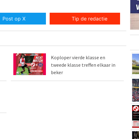
Post op X
Tip de redactie
Koploper vierde klasse en
tweede klasse treffen elkaar in
beker
l