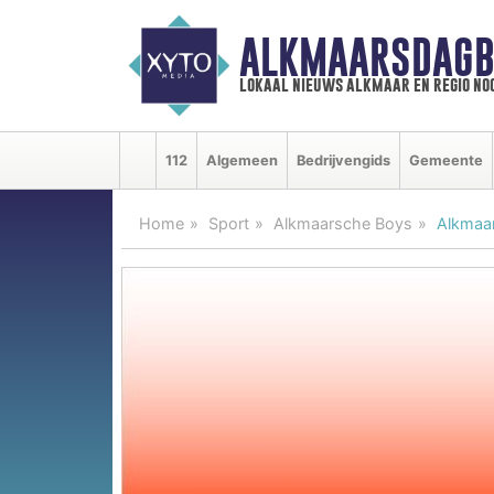
ALKMAARSDAGB
lokaal nieuws alkmaar en regio n
112
Algemeen
Bedrijvengids
Gemeente
Home
Sport
Alkmaarsche Boys
Alkmaar