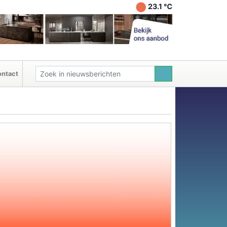
23.1 ℃
ntact