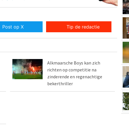
Post op X
Tip de redactie
Alkmaarsche Boys kan zich
richten op competitie na
zinderende en regenachtige
bekerthriller