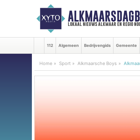
ALKMAARSDAGB
lokaal nieuws alkmaar en regio n
112
Algemeen
Bedrijvengids
Gemeente
Home
Sport
Alkmaarsche Boys
Alkmaar