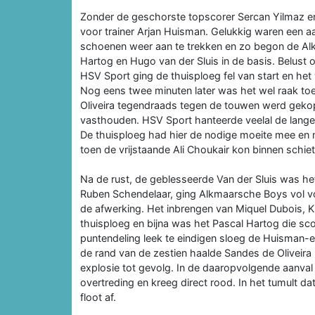
Zonder de geschorste topscorer Sercan Yilmaz 
voor trainer Arjan Huisman. Gelukkig waren een aa
schoenen weer aan te trekken en zo begon de Alk
Hartog en Hugo van der Sluis in de basis. Belust
HSV Sport ging de thuisploeg fel van start en het
Nog eens twee minuten later was het wel raak t
Oliveira tegendraads tegen de touwen werd gekop
vasthouden. HSV Sport hanteerde veelal de lange b
De thuisploeg had hier de nodige moeite mee en 
toen de vrijstaande Ali Choukair kon binnen schiet
Na de rust, de geblesseerde Van der Sluis was het
Ruben Schendelaar, ging Alkmaarsche Boys vol voo
de afwerking. Het inbrengen van Miquel Dubois, Kh
thuisploeg en bijna was het Pascal Hartog die sco
puntendeling leek te eindigen sloeg de Huisman-eq
de rand van de zestien haalde Sandes de Oliveira
explosie tot gevolg. In de daaropvolgende aanva
overtreding en kreeg direct rood. In het tumult 
floot af.