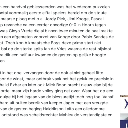
en een handvol geblesseerden was het wederom puzzelen
ntal voormalig eerste elftal spelers bereid om de stoute
maarse ploeg met o.a. Jordy Piek, Jimi Kooge, Pascal
 op revanche na een eerder onnodige 0-0 in Hoorn tegen
 was Ginyo Vrede die al binnen twee minuten de paal raakte.
oen een afgemeten voorzet van Kooge door Pablo Sandes de
t. Toch kon Alkmaatsche Boys deze prima start niet
al op de sterke spits Ian de Vries waarna de rest bijsloot.
na dik een half uur kwamen de gasten op gelijke hoogte
en.
 in het doel vervangen door de ook al niet geheel fitte
r de winst, maar ontbrak vaak net het geluk en precisie in
alid Ezhar en later ook Mick Boon bracht nieuw elan bij de
orde, maar zijn harde volley ging net over. Waar het op een
uipe bij het ingaan van de blessuretijd toch nog toe. Vanaf
 hard uit buiten bereik van keeper Jager met een vreugde-
l van de gasten beging Haidrikson Laito een oliedomme
dat ontstond was scheidsrechter Mahieu de verstandigste en