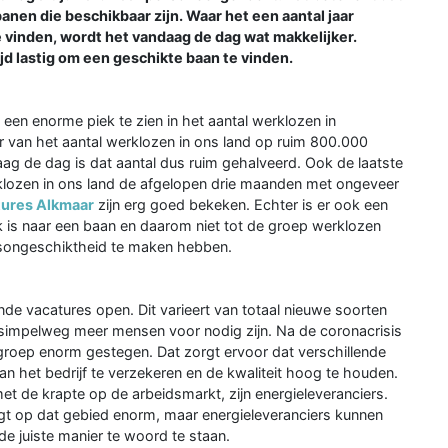
anen die beschikbaar zijn. Waar het een aantal jaar
 vinden, wordt het vandaag de dag wat makkelijker.
jd lastig om een geschikte baan te vinden.
4 een enorme piek te zien in het aantal werklozen in
ler van het aantal werklozen in ons land op ruim 800.000
aag de dag is dat aantal dus ruim gehalveerd. Ook de laatste
rklozen in ons land de afgelopen drie maanden met ongeveer
tures Alkmaar
zijn erg goed bekeken. Echter is er ook een
k is naar een baan en daarom niet tot de groep werklozen
dsongeschiktheid te maken hebben.
nde vacatures open. Dit varieert van totaal nieuwe soorten
 simpelweg meer mensen voor nodig zijn. Na de coronacrisis
sgroep enorm gestegen. Dat zorgt ervoor dat verschillende
an het bedrijf te verzekeren en de kwaliteit hoog te houden.
t de krapte op de arbeidsmarkt, zijn energieleveranciers.
jgt op dat gebied enorm, maar energieleveranciers kunnen
e juiste manier te woord te staan.