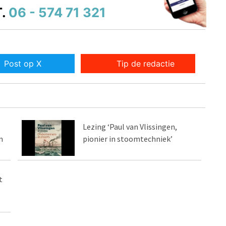
.
06 - 574 71 321
Post op X
Tip de redactie
Lezing ‘Paul van Vlissingen,
n
pionier in stoomtechniek’
t