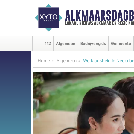
ALKMAARSDAGB
lokaal nieuws alkmaar en regio n
112
Algemeen
Bedrijvengids
Gemeente
Home
Algemeen
Werkloosheid in Nederland