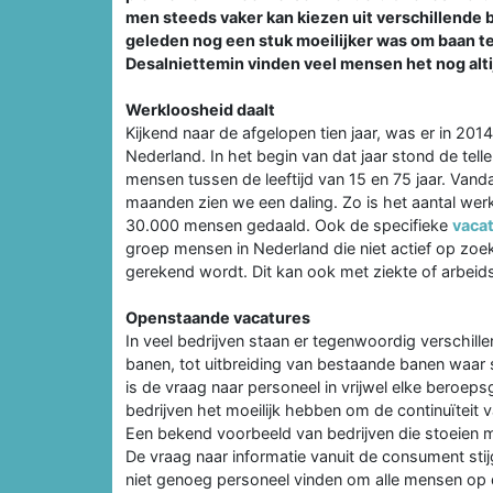
men steeds vaker kan kiezen uit verschillende b
geleden nog een stuk moeilijker was om baan te
Desalniettemin vinden veel mensen het nog alti
Werkloosheid daalt
Kijkend naar de afgelopen tien jaar, was er in 201
Nederland. In het begin van dat jaar stond de tel
mensen tussen de leeftijd van 15 en 75 jaar. Vand
maanden zien we een daling. Zo is het aantal we
30.000 mensen gedaald. Ook de specifieke
vaca
groep mensen in Nederland die niet actief op zoe
gerekend wordt. Dit kan ook met ziekte of arbei
Openstaande vacatures
In veel bedrijven staan er tegenwoordig verschille
banen, tot uitbreiding van bestaande banen waar
is de vraag naar personeel in vrijwel elke beroep
bedrijven het moeilijk hebben om de continuïteit v
Een bekend voorbeeld van bedrijven die stoeien me
De vraag naar informatie vanuit de consument sti
niet genoeg personeel vinden om alle mensen op d