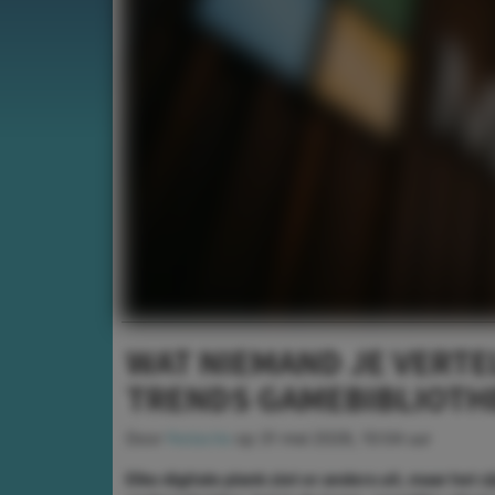
WAT NIEMAND JE VERTE
TRENDS GAMEBIBLIOTH
Door
Redactie
op
31 mei 2026, 10:04 uur
Elke digitale plank ziet er anders uit, maar het 