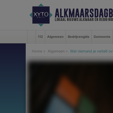
ALKMAARSDAGB
lokaal nieuws alkmaar en regio n
112
Algemeen
Bedrijvengids
Gemeente
Home
Algemeen
Wat niemand je vertelt o