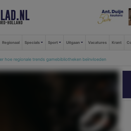
LAD.NL
oord-holland
Regionaal
Specials
Sport
Uitgaan
Vacatures
Krant
Co
ver hoe regionale trends gamebibliotheken beïnvloeden