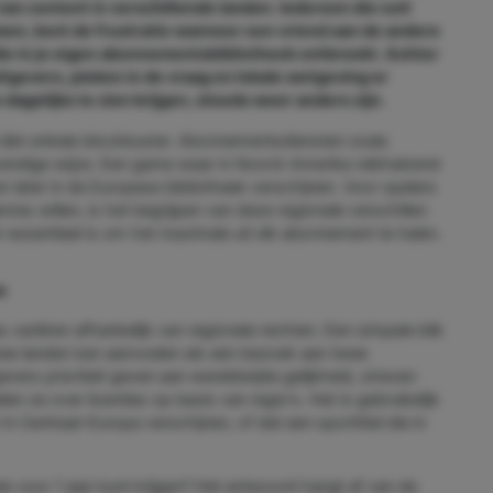
 van content in verschillende landen. Iedereen die ooit
en, kent de frustratie wanneer een vriend aan de andere
 die in je eigen abonnementsbibliotheek ontbreekt. Achter
gevers, pieken in de vraag en lokale wetgeving er
 dagelijks te zien krijgen, steeds weer anders zijn.
 één enkele blockbuster. Abonnementsdiensten zoals
evendige wijze. Een game waar in Noord-Amerika reikhalzend
later in de Europese bibliotheek verschijnen. Voor spelers
res willen, is het begrijpen van deze regionale verschillen
r essentieel is om het maximale uit elk abonnement te halen.
n
ariëren afhankelijk van regionale rechten. Een simpele blik
ee landen kan aanvoelen als een bezoek aan twee
vers prioriteit geven aan wereldwijde gelijkheid, streven
en ze over licenties op basis van regio's. Het is gebruikelijk
 in Centraal-Europa verschijnen, of dat een sporttitel die in
e voor 1 jaar kunt krijgen? Het antwoord hangt af van de