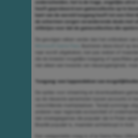
onderscheiden, het is de trage, ongelijke uitrol
heeft geprobeerd een gamecollectie op te bouw
kant van de wereld toegang heeft tot een titel
de schermen zorgen veranderende deals met uit
stilletjes voor dat de gamecollecties die spelers
De gevolgen reiken verder dan het ontbreken van
Microsoft Game Pass
illustreren deze kloof op l
naar wordt uitgekeken, kan pas weken of maanden 
die de breedst mogelijke toegang of specifieke gen
niet alleen een kwestie van nieuwsgierigheid, maa
Toegang: een lappendeken van mogelijkhede
De opties voor streaming en downloadbare games v
op de nieuwste aanwinsten tussen accounts in tw
verschillende marktplaatsen. Terwijl sommige uitge
anderen naar regionale exclusiviteit of onderhandel
dat strategiegames die populair zijn in Polen eerst
Brazilië populair is, maanden achterloopt in Azië.
Een veelgestelde vraag is of je Game Pass Ultimat