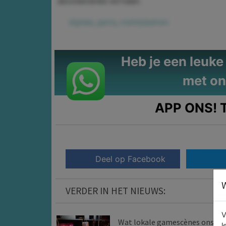
abonnementen wil halen.
digitale
,
game
,
marktplaatsen
Heb je een leuke t
met on
APP ONS!
T
Deel op Facebook
W
VERDER IN HET NIEUWS:
V
Wat lokale gamescènes ons
l