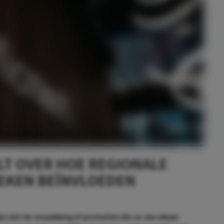
LT OVER HOE REGIONALE
EKEN BEÏNVLOEDEN
zijn niet de verpakking of promoties die ze van elkaar