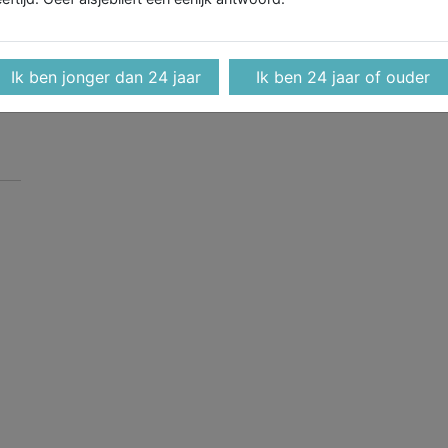
de
lokale redacties productiever
maken dan ooit
Ik ben jonger dan 24 jaar
Ik ben 24 jaar of ouder