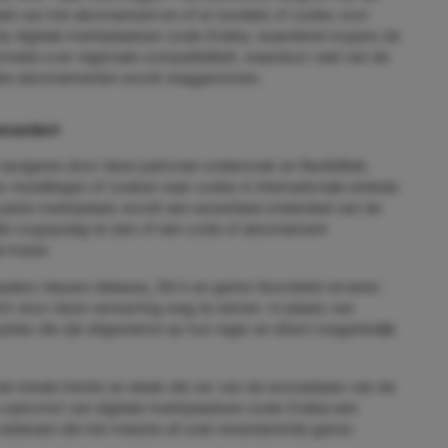
rheid van het abonnement en of er bundels of codes voor
p digitale marktplaatsen zoals Eneba, waarderen kopers de
rmatie over regionale compatibiliteit, waardoor veel van de
fieke abonnementen wordt weggenomen.
verandert
 navigeren door deze patronen onderzoek en flexibiliteit.
instellingen of zoeken naar codes in internationale winkels
juiste marktplaats wordt een essentieel onderdeel van de
één oogopslag te zien of een code of abonnement
e koper.
pelers nieuwe releases, Dlc's en genre-favorieten ervaren.
ch door deze verwarring weg te nemen. In plaats van
opties die zijn afgestemd op hun regio en direct toegankelijk
van lokale trends en deals die ver van de woonplaats van de
opkomst van digitale marktplaatsen zoals Eneba een
 iedereen die het meeste uit snel veranderende game-