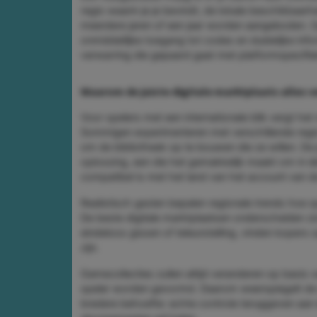
regio waarin je je bevindt, de lokale beschikbaa
meerdere jaren of een jaar worden aangeboden. O
onmiddellijke toegang tot codes en duidelijke info
verwarring die gepaard gaat met platformspeci
Waarom de juiste digitale marktplaats alles 
Voor spelers met een internationale blik vergt het
Sommigen experimenteren met verschillende regio-
om de bibliotheek op te bouwen die ze willen. De 
oplossing, een die het gemakkelijk maakt om in 
compatibel is met het land van het account van d
Realistisch gezien bepalen regionale trends hoe s
De beste digitale marktplaatsen onderscheiden zi
eindeloos gissen of teleurstelling, vinden kopers 
zijn.
Gamecollecties zullen altijd veranderen op basis 
speler worden gevormd. Daarom weerspiegelt de 
bredere behoefte: echte controle teruggeven aan