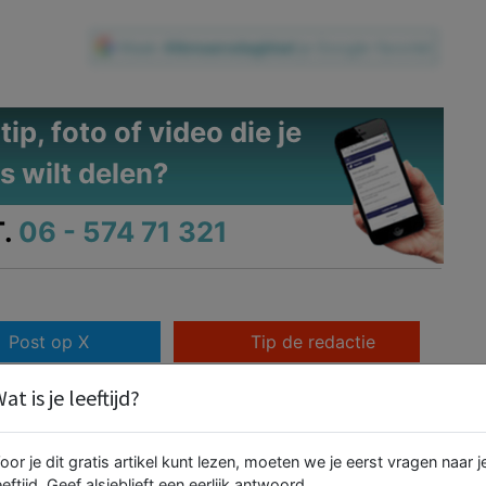
Maak
Alkmaarsdagblad
je Google-favoriet
ip, foto of video die je
s wilt delen?
.
06 - 574 71 321
Post op X
Tip de redactie
at is je leeftijd?
oor je dit gratis artikel kunt lezen, moeten we je eerst vragen naar j
Waarom game-strategieën
eeftijd. Geef alsjeblieft een eerlijk antwoord.