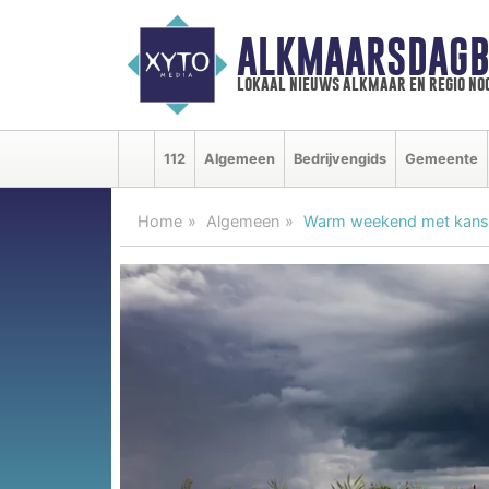
ALKMAARSDAGB
lokaal nieuws alkmaar en regio n
112
Algemeen
Bedrijvengids
Gemeente
Home
Algemeen
Warm weekend met kans 