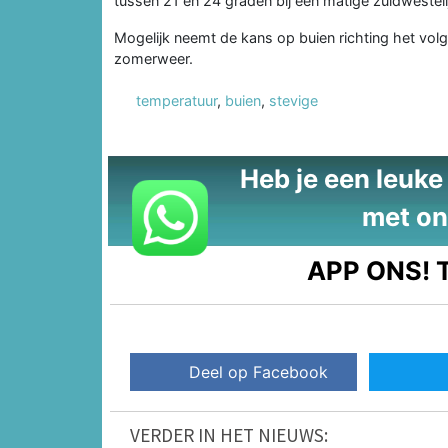
tussen 21 en 24 graden bij een matige zuidwestelijk
Mogelijk neemt de kans op buien richting het vol
zomerweer.
temperatuur
,
buien
,
stevige
Heb je een leuke t
met on
APP ONS!
T
Deel op Facebook
VERDER IN HET NIEUWS: