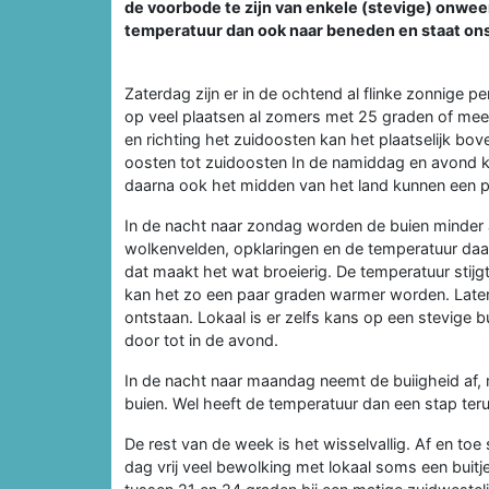
de voorbode te zijn van enkele (stevige) onwee
temperatuur dan ook naar beneden en staat on
Zaterdag zijn er in de ochtend al flinke zonnige 
op veel plaatsen al zomers met 25 graden of meer
en richting het zuidoosten kan het plaatselijk bo
oosten tot zuidoosten In de namiddag en avond k
daarna ook het midden van het land kunnen een p
In de nacht naar zondag worden de buien minder a
wolkenvelden, opklaringen en de temperatuur daal
dat maakt het wat broeierig. De temperatuur stijg
kan het zo een paar graden warmer worden. Later
ontstaan. Lokaal is er zelfs kans op een stevige bu
door tot in de avond.
In de nacht naar maandag neemt de buiigheid af, 
buien. Wel heeft de temperatuur dan een stap ter
De rest van de week is het wisselvallig. Af en to
dag vrij veel bewolking met lokaal soms een buit