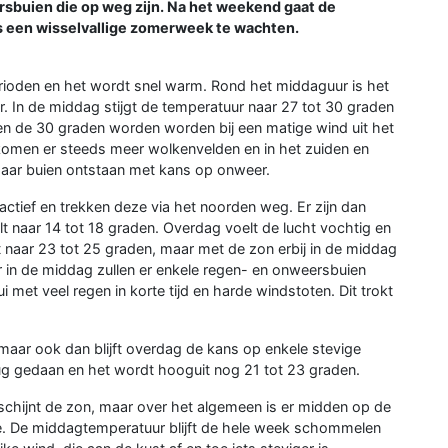
rsbuien die op weg zijn. Na het weekend gaat de
s een wisselvallige zomerweek te wachten.
perioden en het wordt snel warm. Rond het middaguur is het
. In de middag stijgt de temperatuur naar 27 tot 30 graden
ven de 30 graden worden worden bij een matige wind uit het
omen er steeds meer wolkenvelden en in het zuiden en
aar buien ontstaan met kans op onweer.
ctief en trekken deze via het noorden weg. Er zijn dan
t naar 14 tot 18 graden. Overdag voelt de lucht vochtig en
t naar 23 tot 25 graden, maar met de zon erbij in de middag
 in de middag zullen er enkele regen- en onweersbuien
i met veel regen in korte tijd en harde windstoten. Dit trokt
maar ook dan blijft overdag de kans op enkele stevige
ug gedaan en het wordt hooguit nog 21 tot 23 graden.
e schijnt de zon, maar over het algemeen is er midden op de
je. De middagtemperatuur blijft de hele week schommelen