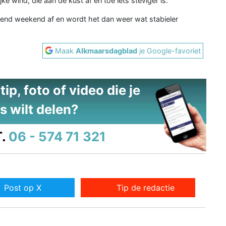
e wind, die aan de kust af en toe iets steviger is.
gend weekend af en wordt het dan weer wat stabieler
Maak
Alkmaarsdagblad
je Google-favoriet
ip, foto of video die je
s wilt delen?
.
06 - 574 71 321
Post op X
Tip de redactie