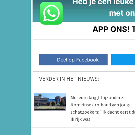
Heb je een leuke t
met on
APP ONS!
T
Deel op Facebook
VERDER IN HET NIEUWS:
Museum krijgt bijzondere
Romeinse armband van jonge
schatzoekers: ''Ik dacht eerst d
ik rijk was'