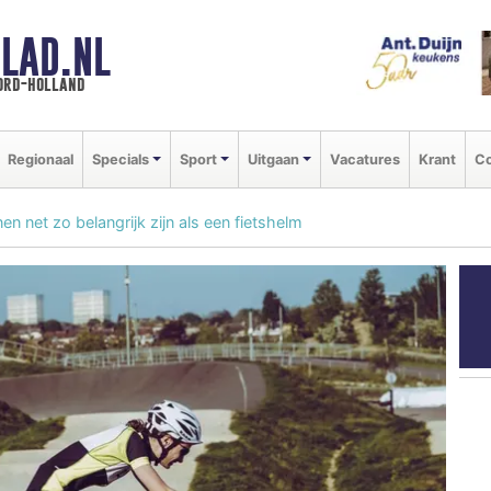
LAD.NL
oord-holland
Regionaal
Specials
Sport
Uitgaan
Vacatures
Krant
Co
 net zo belangrijk zijn als een fietshelm