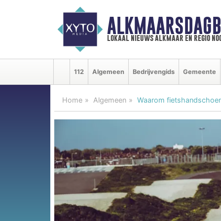
ALKMAARSDAGB
lokaal nieuws alkmaar en regio n
112
Algemeen
Bedrijvengids
Gemeente
Home
Algemeen
Waarom fietshandschoenen