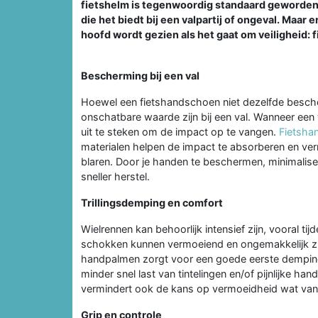
fietshelm is tegenwoordig standaard geworde
die het biedt bij een valpartij of ongeval. Maar 
hoofd wordt gezien als het gaat om veiligheid:
Bescherming bij een val
Hoewel een fietshandschoen niet dezelfde besche
onschatbare waarde zijn bij een val. Wanneer een 
uit te steken om de impact op te vangen.
Fietsha
materialen helpen de impact te absorberen en ve
blaren. Door je handen te beschermen, minimalise
sneller herstel.
Trillingsdemping en comfort
Wielrennen kan behoorlijk intensief zijn, vooral tij
schokken kunnen vermoeiend en ongemakkelijk zi
handpalmen zorgt voor een goede eerste demping e
minder snel last van tintelingen en/of pijnlijke ha
vermindert ook de kans op vermoeidheid wat van in
Grip en controle