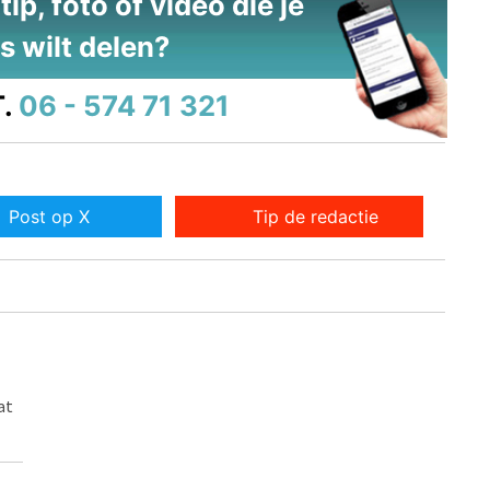
ip, foto of video die je
s wilt delen?
.
06 - 574 71 321
Post op X
Tip de redactie
at