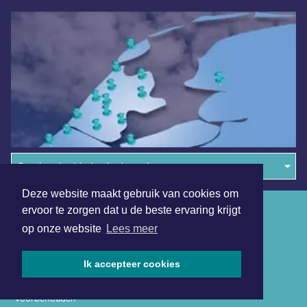
Overige dagbladen in de regio
Deze website maakt gebruik van cookies om
Algemene voorwaarden
ervoor te zorgen dat u de beste ervaring krijgt
op onze website
Lees meer
Disclaimer
Privacy Statement
Ik accepteer cookies
Copyright (c) 2026 | Alkmaarsdagblad.nl - Alle rechten
voorbehouden