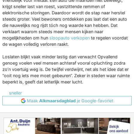
vriendelijk voor metaal. Een auto die maanden niet beweegt,
krijgt sneller last van roest, vastzittende remmen of
elektronische storingen. Daardoor wordt de stap naar herstel
steeds groter. Veel bewoners ontdekken pas laat dat een auto
die nauwelijks nog rijdt tóch nog waarde kan hebben. Dat
verklaart waarom steeds meer mensen kijken naar
mogelijkheden om hun
sloopauto verkopen
te regelen voordat
de wagen volledig verloren raakt.
Loslaten blijkt vaak minder lastig dan verwacht Opvallend
genoeg voelen veel mensen achteraf vooral opluchting zodra
zo’n voertuig weg is. De twijfel verdwijnt, net als het idee dat er
“ooit nog iets mee moet gebeuren”. Zeker in steden waar ruimte
beperkt is, geeft dat letterlijk meer lucht.
sneller
Maak
Alkmaarsdagblad
je Google-favoriet