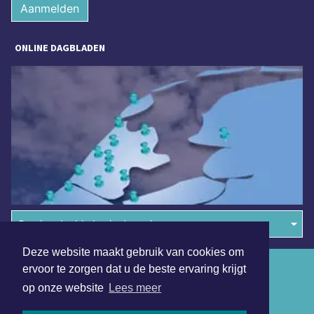
Aanmelden
ONLINE DAGBLADEN
Overige dagbladen in de regio
Deze website maakt gebruik van cookies om
Algemene voorwaarden
ervoor te zorgen dat u de beste ervaring krijgt
op onze website
Lees meer
Disclaimer