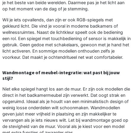
je het beste van beide werelden. Daarmee pas je het licht aan
op het moment van de dag of je stemming.
Wil je iets opvallends, dan zijn er ook RGB-spiegels met
gekleurd licht. Die vind je vooral in moderne badkamers of
wellnessruimtes. Naast de lichtkleur speelt ook de bediening
een rol. Een spiegel met touchbediening of sensor is makkelijk in
gebruik. Geen gedoe met schakelaars, gewoon met je hand het
licht activeren. En sommige modellen onthouden zelfs je
voorkeur. Dat maakt je ochtendritueel net wat comfortabeler.
Wandmontage of meubel-integratie: wat past bij jouw
stijl?
Niet elke spiegel hangt los aan de muur. Er zijn ook modellen die
direct in het badkamermeubel zijn verwerkt. Dat oogt strak en
opgeruimd. Ideaal als je houdt van een minimalistisch design of
weinig losse onderdelen wilt schoonmaken. Wandmodellen
geven juist meer vrijheid in plaatsing en zijn makkelijker te
vervangen als je iets nieuws wilt. Let bij wandmontage goed op
de stevigheid van de muur. Vooral als je kiest voor een model
met extra functies of zwaarder glas.