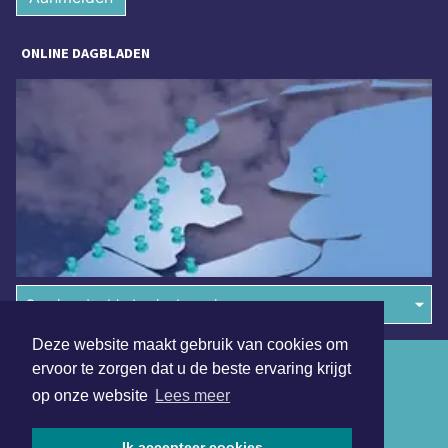
ONLINE DAGBLADEN
Overige dagbladen in de regio
Deze website maakt gebruik van cookies om
Algemene voorwaarden
ervoor te zorgen dat u de beste ervaring krijgt
op onze website
Lees meer
Disclaimer
Privacy Statement
Ik accepteer cookies