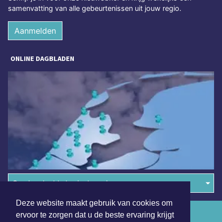
samenvatting van alle gebeurtenissen uit jouw regio.
Aanmelden
ONLINE DAGBLADEN
Overige dagbladen in de regio
Deze website maakt gebruik van cookies om
Algemene voorwaarden
ervoor te zorgen dat u de beste ervaring krijgt