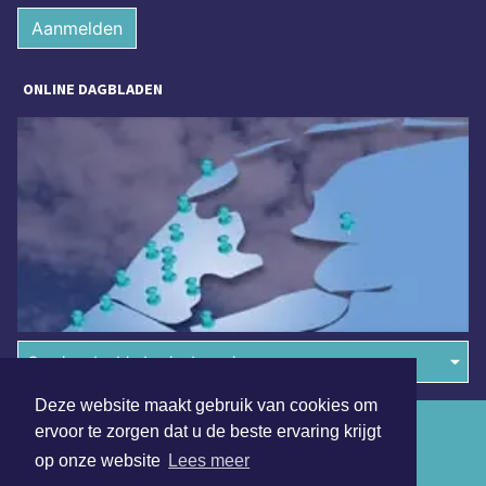
Aanmelden
ONLINE DAGBLADEN
Overige dagbladen in de regio
Deze website maakt gebruik van cookies om
Algemene voorwaarden
ervoor te zorgen dat u de beste ervaring krijgt
op onze website
Lees meer
Disclaimer