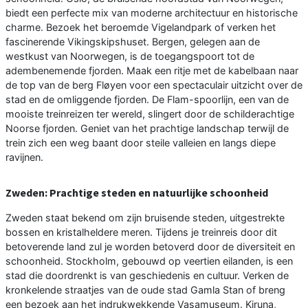
biedt een perfecte mix van moderne architectuur en historische
charme. Bezoek het beroemde Vigelandpark of verken het
fascinerende Vikingskipshuset. Bergen, gelegen aan de
westkust van Noorwegen, is de toegangspoort tot de
adembenemende fjorden. Maak een ritje met de kabelbaan naar
de top van de berg Fløyen voor een spectaculair uitzicht over de
stad en de omliggende fjorden. De Flam-spoorlijn, een van de
mooiste treinreizen ter wereld, slingert door de schilderachtige
Noorse fjorden. Geniet van het prachtige landschap terwijl de
trein zich een weg baant door steile valleien en langs diepe
ravijnen.
Zweden: Prachtige steden en natuurlijke schoonheid
Zweden staat bekend om zijn bruisende steden, uitgestrekte
bossen en kristalheldere meren. Tijdens je treinreis door dit
betoverende land zul je worden betoverd door de diversiteit en
schoonheid. Stockholm, gebouwd op veertien eilanden, is een
stad die doordrenkt is van geschiedenis en cultuur. Verken de
kronkelende straatjes van de oude stad Gamla Stan of breng
een bezoek aan het indrukwekkende Vasamuseum. Kiruna,