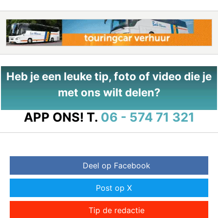
Heb je een leuke tip, foto of video die je
met ons wilt delen?
APP ONS!
T.
06 - 574 71 321
Deel op Facebook
Post op X
Tip de redactie