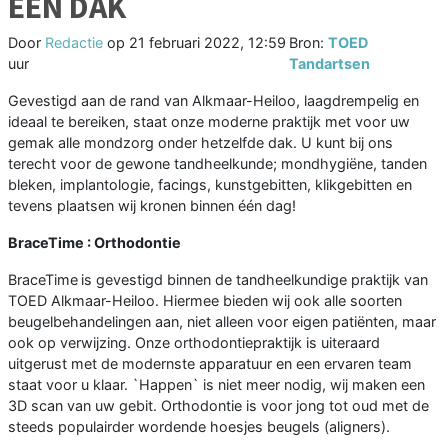
EÉN DAK
Door
Redactie
op
21 februari 2022, 12:59
Bron:
TOED
uur
Tandartsen
Gevestigd aan de rand van Alkmaar-Heiloo, laagdrempelig en
ideaal te bereiken, staat onze moderne praktijk met voor uw
gemak alle mondzorg onder hetzelfde dak. U kunt bij ons
terecht voor de gewone tandheelkunde; mondhygiëne, tanden
bleken, implantologie, facings, kunstgebitten, klikgebitten en
tevens plaatsen wij kronen binnen één dag!
BraceTime : Orthodontie
BraceTime
is gevestigd binnen de tandheelkundige praktijk van
TOED Alkmaar-Heiloo. Hiermee bieden wij ook alle soorten
beugelbehandelingen aan, niet alleen voor eigen patiënten, maar
ook op verwijzing. Onze orthodontiepraktijk is uiteraard
uitgerust met de modernste apparatuur en een ervaren team
staat voor u klaar. `Happen` is niet meer nodig, wij maken een
3D scan van uw gebit. Orthodontie is voor jong tot oud met de
steeds populairder wordende hoesjes beugels (aligners).