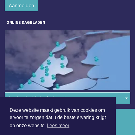
Aanmelden
ONLINE DAGBLADEN
Overige dagbladen in de regio
Deze website maakt gebruik van cookies om
Algemene voorwaarden
ervoor te zorgen dat u de beste ervaring krijgt
op onze website
Lees meer
Disclaimer