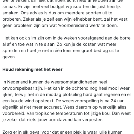
wel te vinden. En nee, dat hoeft echt niets af te doen aan de
smaak. Er zijn heel veel budget wijnsoorten die juist heerlijk
smaken. Ons advies is dus om meerdere soorten uit te
proberen. Zeker als je zelf een wijnliefhebber bent, zal het vast
geen probleem zijn om wat ‘voorbereidend werk’ te doen.
Het kan ook slim zijn om in de weken voorafgaand aan de borrel
al af en toe wat in te slaan. Zo kun je de kosten wat meer
spreiden en hoef je niet in één keer een groot bedrag uit te
geven.
Houd rekening met het weer
In Nederland kunnen de weersomstandigheden heel
onvoorspelbaar zijn. Het kan in de ochtend nog heel mooi weer
lijken, terwijl het in de middag plotseling hard gaat regenen en er
een koude wind opsteekt. De weersvoorspelling is na 24 uur
eigenlijk al niet meer accuraat. Wees daarom op werkelijk alles
voorbereid. Van tropische temperaturen tot ijzige kou. Dan weet
je zeker dat niets jouw borrelavond kan verpesten.
Zorg er in elk geval voor dat er een plek is waar jullie kunnen