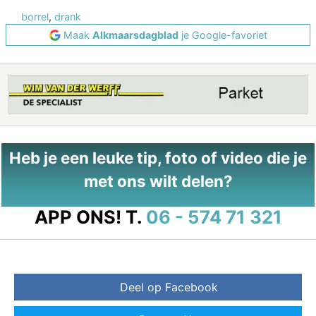
borrel
,
drank
Maak
Alkmaarsdagblad
je Google-favoriet
Heb je een leuke tip, foto of video die je
met ons wilt delen?
APP ONS!
T.
06 - 574 71 321
Deel op Facebook