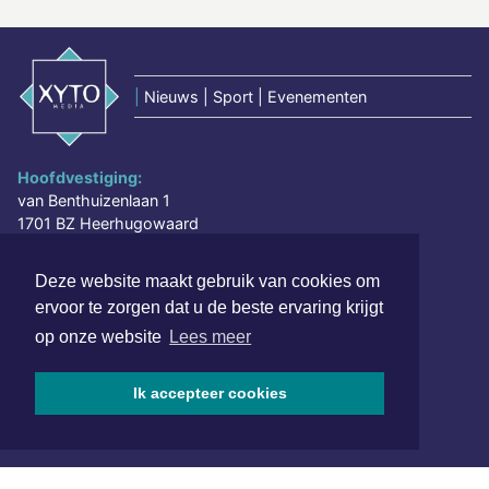
|
Nieuws | Sport | Evenementen
Hoofdvestiging:
van Benthuizenlaan 1
1701 BZ Heerhugowaard
072 8200 600
Deze website maakt gebruik van cookies om
redactie@xyto.nl
ervoor te zorgen dat u de beste ervaring krijgt
www.xyto.nl
op onze website
Lees meer
SOCIAL MEDIA
Ik accepteer cookies
NIEUWSBRIEF AANMELDEN
Schrijf je in voor onze nieuwsbrief en krijg wekelijks een