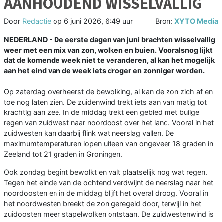
AANHOUDEND WISSELVALLIG
Door
Redactie
op
6 juni 2026, 6:49 uur
Bron:
XYTO Media
NEDERLAND - De eerste dagen van juni brachten wisselvallig
weer met een mix van zon, wolken en buien. Vooralsnog lijkt
dat de komende week niet te veranderen, al kan het mogelijk
aan het eind van de week iets droger en zonniger worden.
Op zaterdag overheerst de bewolking, al kan de zon zich af en
toe nog laten zien. De zuidenwind trekt iets aan van matig tot
krachtig aan zee. In de middag trekt een gebied met buiige
regen van zuidwest naar noordoost over het land. Vooral in het
zuidwesten kan daarbij flink wat neerslag vallen. De
maximumtemperaturen lopen uiteen van ongeveer 18 graden in
Zeeland tot 21 graden in Groningen.
Ook zondag begint bewolkt en valt plaatselijk nog wat regen.
Tegen het einde van de ochtend verdwijnt de neerslag naar het
noordoosten en in de middag blijft het overal droog. Vooral in
het noordwesten breekt de zon geregeld door, terwijl in het
zuidoosten meer stapelwolken ontstaan. De zuidwestenwind is