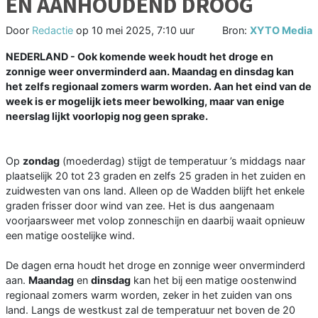
EN AANHOUDEND DROOG
Door
Redactie
op
10 mei 2025, 7:10 uur
Bron:
XYTO Media
NEDERLAND - Ook komende week houdt het droge en
zonnige weer onverminderd aan. Maandag en dinsdag kan
het zelfs regionaal zomers warm worden. Aan het eind van de
week is er mogelijk iets meer bewolking, maar van enige
neerslag lijkt voorlopig nog geen sprake.
Op
zondag
(moederdag) stijgt de temperatuur ’s middags naar
plaatselijk 20 tot 23 graden en zelfs 25 graden in het zuiden en
zuidwesten van ons land. Alleen op de Wadden blijft het enkele
graden frisser door wind van zee. Het is dus aangenaam
voorjaarsweer met volop zonneschijn en daarbij waait opnieuw
een matige oostelijke wind.
De dagen erna houdt het droge en zonnige weer onverminderd
aan.
Maandag
en
dinsdag
kan het bij een matige oostenwind
regionaal zomers warm worden, zeker in het zuiden van ons
land. Langs de westkust zal de temperatuur net boven de 20