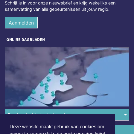
Schrijf je in voor onze nieuwsbrief en krijg wekelijks een
samenvatting van alle gebeurtenissen uit jouw regio.
Aanmelden
ONLINE DAGBLADEN
Overige dagbladen in de regio
Deze website maakt gebruik van cookies om
Algemene voorwaarden
ervoor te zorgen dat u de beste ervaring krijgt