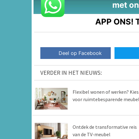
met on
APP ONS!
T
Deel op Facebook
VERDER IN HET NIEUWS:
Flexibel wonen of werken? Kies
voor ruimtebesparende meube
Ontdek de transformative reis
van de TV-meubel