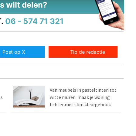
s wilt delen?
.
06 - 574 71 321
Post op X
Tip de redactie
Van meubels in pasteltinten tot
ls
witte muren: maak je woning
lichter met slim kleurgebruik