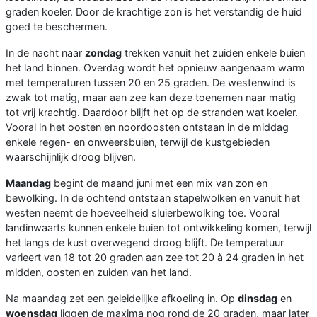
graden koeler. Door de krachtige zon is het verstandig de huid
goed te beschermen.
In de nacht naar
zondag
trekken vanuit het zuiden enkele buien
het land binnen. Overdag wordt het opnieuw aangenaam warm
met temperaturen tussen 20 en 25 graden. De westenwind is
zwak tot matig, maar aan zee kan deze toenemen naar matig
tot vrij krachtig. Daardoor blijft het op de stranden wat koeler.
Vooral in het oosten en noordoosten ontstaan in de middag
enkele regen- en onweersbuien, terwijl de kustgebieden
waarschijnlijk droog blijven.
Maandag
begint de maand juni met een mix van zon en
bewolking. In de ochtend ontstaan stapelwolken en vanuit het
westen neemt de hoeveelheid sluierbewolking toe. Vooral
landinwaarts kunnen enkele buien tot ontwikkeling komen, terwijl
het langs de kust overwegend droog blijft. De temperatuur
varieert van 18 tot 20 graden aan zee tot 20 à 24 graden in het
midden, oosten en zuiden van het land.
Na maandag zet een geleidelijke afkoeling in. Op
dinsdag
en
woensdag
liggen de maxima nog rond de 20 graden, maar later