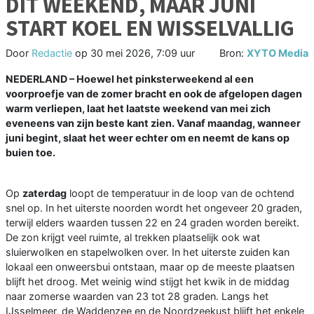
DIT WEEKEND, MAAR JUNI
START KOEL EN WISSELVALLIG
Door
Redactie
op
30 mei 2026, 7:09 uur
Bron:
XYTO Media
NEDERLAND – Hoewel het pinksterweekend al een
voorproefje van de zomer bracht en ook de afgelopen dagen
warm verliepen, laat het laatste weekend van mei zich
eveneens van zijn beste kant zien. Vanaf maandag, wanneer
juni begint, slaat het weer echter om en neemt de kans op
buien toe.
Op
zaterdag
loopt de temperatuur in de loop van de ochtend
snel op. In het uiterste noorden wordt het ongeveer 20 graden,
terwijl elders waarden tussen 22 en 24 graden worden bereikt.
De zon krijgt veel ruimte, al trekken plaatselijk ook wat
sluierwolken en stapelwolken over. In het uiterste zuiden kan
lokaal een onweersbui ontstaan, maar op de meeste plaatsen
blijft het droog. Met weinig wind stijgt het kwik in de middag
naar zomerse waarden van 23 tot 28 graden. Langs het
IJsselmeer, de Waddenzee en de Noordzeekust blijft het enkele