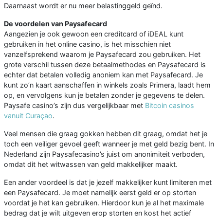
Daarnaast wordt er nu meer belastinggeld geïnd.
De voordelen van Paysafecard
Aangezien je ook gewoon een creditcard of iDEAL kunt
gebruiken in het online casino, is het misschien niet
vanzelfsprekend waarom je Paysafecard zou gebruiken. Het
grote verschil tussen deze betaalmethodes en Paysafecard is
echter dat betalen volledig anoniem kan met Paysafecard. Je
kunt zo’n kaart aanschaffen in winkels zoals Primera, laadt hem
op, en vervolgens kun je betalen zonder je gegevens te delen.
Paysafe casino’s zijn dus vergelijkbaar met
Bitcoin casinos
vanuit Curaçao
.
Veel mensen die graag gokken hebben dit graag, omdat het je
toch een veiliger gevoel geeft wanneer je met geld bezig bent. In
Nederland zijn Paysafecasino’s juist om anonimiteit verboden,
omdat dit het witwassen van geld makkelijker maakt.
Een ander voordeel is dat je jezelf makkelijker kunt limiteren met
een Paysafecard. Je moet namelijk eerst geld er op storten
voordat je het kan gebruiken. Hierdoor kun je al het maximale
bedrag dat je wilt uitgeven erop storten en kost het actief