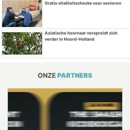
Gratis vitaliteitschecks voor senioren
Aziatische hoornaar verspreidt zich
verder in Noord-Holland
ONZE
PARTNERS