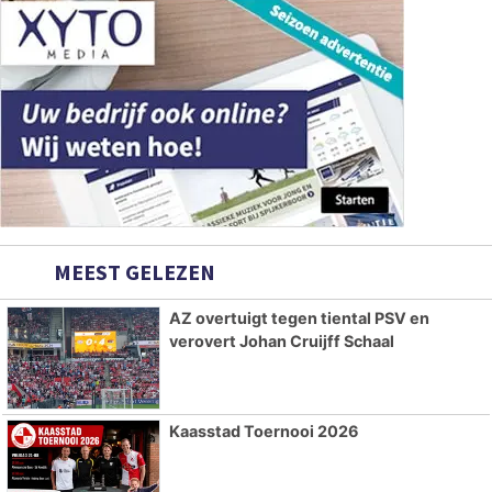
MEEST GELEZEN
AZ overtuigt tegen tiental PSV en
verovert Johan Cruijff Schaal
Kaasstad Toernooi 2026