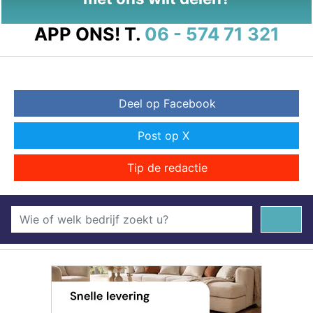
APP ONS!
T.
06 - 574 71 321
Deel op Facebook
Post op X
Tip de redactie