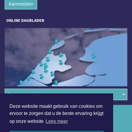
Aanmelden
ONLINE DAGBLADEN
Overige dagbladen in de regio
Deze website maakt gebruik van cookies om
Algemene voorwaarden
ervoor te zorgen dat u de beste ervaring krijgt
op onze website
Lees meer
Disclaimer